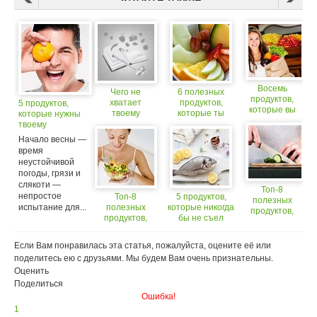
Восемь
Чего не
6 полезных
продуктов,
хватает
продуктов,
5 продуктов,
которые вы
твоему
которые ты
которые нужны
едите
организму
зачем-то
твоему
неправильно
выбрасываешь
организму
Начало весны —
весной
время
неустойчивой
погоды, грязи и
слякоти —
Топ-8
непростое
Топ-8
5 продуктов,
полезных
испытание для...
полезных
которые никогда
продуктов,
продуктов,
бы не съел
которые
которые
диетолог
помогут
помогут
похудеть
Если Вам понравилась эта статья, пожалуйста, оцените её или
похудеть
поделитесь ею с друзьями. Мы будем Вам очень признательны.
Оценить
Поделиться
Ошибка!
1