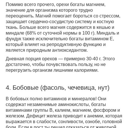
Помимо всего прочего, орехи богаты магнием,
значение для организма которого трудно
переоценить. Магний помогает бороться со стрессом,
защищает сердечно-сосудистую систему и костную
ткань. Больше всего магния содержится в кешью и
миндале (68% от суточной нормы в 100 г). Миндаль и
фундук также исключительно богаты витамином Е,
который влияет на репродуктивную функцию и
является природным антиоксидантом.
Дневная порция орехов — примерно 30-40 г. Этого
достаточно, чтобы почувствовать пользу, но не
перегрузить организм лишними калориями.
4.
Бобовые (фасоль, чечевица, нут)
В бобовых полно витаминов и минералов! Они
содержат незаменимые аминокислоты, богаты
витаминами группы В, калием, магнием, фосфором и
железом. Дефицит железа приводит к анемии, которая
выражается в слабости, сонливости, ознобе, головной
боли. Если в пост ты решил отказаться от животной