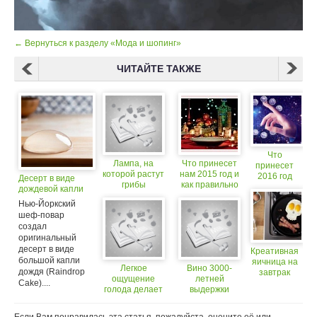
← Вернуться к разделу «Мода и шопинг»
ЧИТАЙТЕ ТАКЖЕ
Что
Лампа, на
Что принесет
принесет
которой растут
нам 2015 год и
2016 год
Десерт в виде
грибы
как правильно
каждому
дождевой капли
его встречать
знаку
Нью-Йоркский
зодиака
шеф-повар
создал
оригинальный
десерт в виде
Креативная
большой капли
яичница на
Легкое
Вино 3000-
дождя (Raindrop
завтрак
ощущение
летней
Cake)....
голода делает
выдержки
нас счастливыми