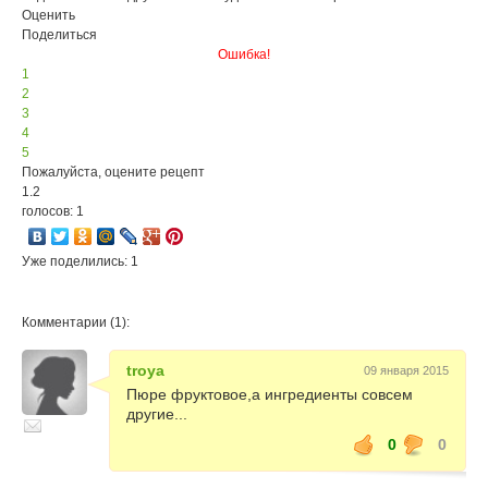
Оценить
Поделиться
Ошибка!
1
2
3
4
5
Пожалуйста, оцените рецепт
1.2
голосов: 1
Уже поделились: 1
Комментарии (1):
troya
09 января 2015
Пюре фруктовое,а ингредиенты совсем
другие...
0
0