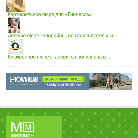
Картофельное пюре для «Гиннесса»
Детские пюре калорийны, но малопитательны
Клюквенное пюре становится популярным...