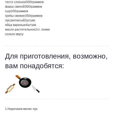
тесто слоеное
500
граммов
фарш свиной
300
граммов
сыр
200
граммов
грибы свежие
350
граммов
лук репчатый
2
штуки
яйца вареные
4
штуки
масло растительное
2
ст. ложки
соль
по вкусу
Для приготовления, возможно,
вам понадобятся:
1.Нарезаем мелко лук.