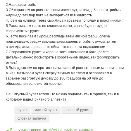
2.Нарезаем грибы.
3.Обжариваем на растительном масле лук, затем добавляем грибы и
жарим до тех пор пока не выпариться вся жидкость.
4.Трем на крупной терке сыр.Яйца нарезаем пополам и пластинками.
5.Раскатываем тесто не слишком тонко, иначе будет трудно
сворачивать в рулет.
6.Тесто посыпаем сыром, раскладываем мясной фарш, слегка
подсаливаем, сверху выкладываем жареные грибы с луком, затем
выкладываем нарезанные яйца, также слегка подсаливаем.
7.Сворачиваем рулет и хорошо закрываем шов и бока.(более
детально можно посмотреть в коротеньком видео, как формировать
рулет.)
8.Выкладываем на противень смазанный растительным маслом швом
вниз.Смазываем рулет сверху яичным желтком и отправляем в
заранее разогретую духовку до 180 градусов на 50 мин до
образования золотистой корочки.
Наш вкусный рулет готов! Его можно подавать как в горячем, так и в
холодном виде.Приятного аппетита!
рулет
мясной рулет
слоеный рулет
слоеная выпечка
← Вернуться к рецептам «Мучные изделия разные»