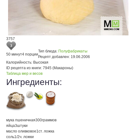
3757
3
Тип блюда:
Полуфабрикаты
50 минут
4 порции
Рецепт добавлен:
19.06.2006
Калорийность:
Высокая
ID рецепта из книги:
7945 (Макароны)
Таблица мер и весов
Ингредиенты:
мука пшеничная
300
граммов
яйца
3
штуки
масло оливковое
1
ст. ложка
соль
1/2
ч. ложки