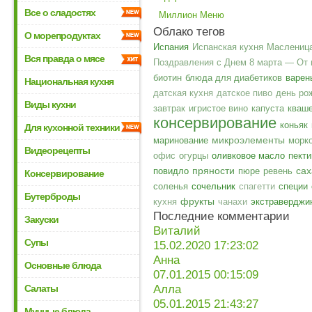
Все о сладостях
Миллион Меню
Облако тегов
О морепродуктах
Испания
Испанская кухня
Маслениц
Вся правда о мясе
Поздравления с Днем 8 марта — От
биотин
блюда для диабетиков
варен
Национальная кухня
датская кухня
датское пиво
день ро
Виды кухни
завтрак
игристое вино
капуста
кваш
консервирование
коньяк
Для кухонной техники
микроэлементы
маринование
морк
Видеорецепты
офис
огурцы
оливковое масло
пекти
пряности
сах
повидло
пюре
ревень
Консервирование
соленья
сочельник
спагетти
специи
Бутерброды
фрукты
кухня
чанахи
экстраверджи
Последние комментарии
Закуски
Виталий
Супы
15.02.2020 17:23:02
Анна
Основные блюда
07.01.2015 00:15:09
Салаты
Алла
05.01.2015 21:43:27
Мучные блюда