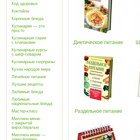
Код здоровья
Коктейли
Коронные блюда
Кулинария — это
просто
Кулинарная серия
Диетическое питание
Ш
с клапанами
Кулинарные курсы
с шеф-поваром
Кулинарные сюрпризы
Кухни народов мира
Лечебное питание
Лучшие рецепты
Любимые блюда
Любимые
национальные блюда
Раздельное питание
Мастер-класс
Миллион меню
с закрытой
вироспиралью
Миллион меню —
трансформер