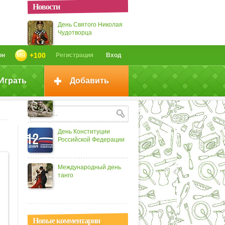
Новости
День Святого Николая
Чудотворца
+100
он
Регистрация
Вход
Международный день
чая
Играть
Добавить
День обезьян
День Конституции
Российской Федерации
Международный день
танго
Новые комментарии