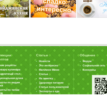
лекции
Статьи
Общение
ептов
Новости
Форум
вые рецепты
Это интересно
Социальная сеть
оварь кулинара
Миллион Меню
Конкурсы
аздничный стол
Статьи
циональная кухня
На заметку
цепты по видам
Здоровое питание
хни
Статьи пользователей
епты по типам
Эксперты о еде
юд