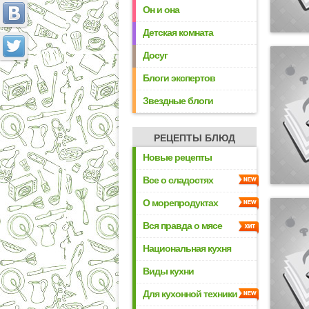
Он и она
Детская комната
Досуг
Блоги экспертов
Звездные блоги
РЕЦЕПТЫ БЛЮД
Новые рецепты
Все о сладостях
О морепродуктах
Вся правда о мясе
Национальная кухня
Виды кухни
Для кухонной техники