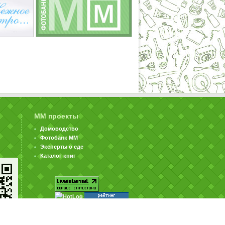
ММ проекты
Домоводство
Фотобанк ММ
Эксперты о еде
Каталог книг