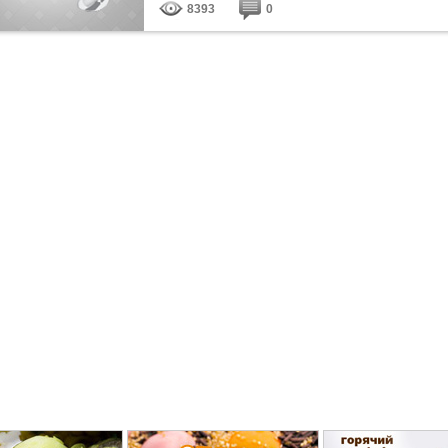
8393
0
есть подозрение на перелом, ни в коем случае
не перемещают...