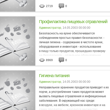
2719
0
Профилактика пищевых отравлений
Администратор
, 14.05.2003 00:00:00
Безопасность на кухне обеспечивается
соблюдением простых правил безопасности: -
личная гигиена - содержание в чистоте кухни,
оборудования и инвентаря - использование
в пищу только продуктов, прошедших проверку
на безопасность - отдельное оборудование
и ножи для готовых...
8969
0
Гигиена питания
Администратор
, 14.05.2003 00:00:00
Неправильное хранение продуктов приводит к их
порче, а употребление таких продуктов может
вызвать пищевые отравления и инфекционные
заболевания. В окружающей нас среде:
в воздухе, на мебели, кухонном инвентаре и на
самих продуктах — находится множество...