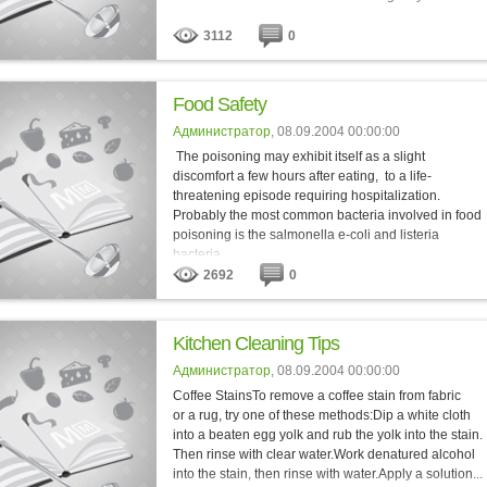
3112
0
Food Safety
Администратор
, 08.09.2004 00:00:00
The poisoning may exhibit itself as a slight
discomfort a few hours after eating, to a life-
threatening episode requiring hospitalization.
Probably the most common bacteria involved in food
poisoning is the salmonella e-coli and listeria
bacteria. ...
2692
0
Kitchen Cleaning Tips
Администратор
, 08.09.2004 00:00:00
Coffee StainsTo remove a coffee stain from fabric
or a rug, try one of these methods:Dip a white cloth
into a beaten egg yolk and rub the yolk into the stain.
Then rinse with clear water.Work denatured alcohol
into the stain, then rinse with water.Apply a solution...