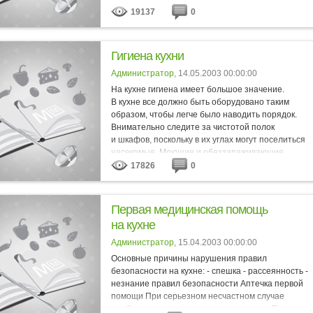
19137
0
Гигиена кухни
Администратор
, 14.05.2003 00:00:00
На кухне гигиена имеет большое значение.
В кухне все должно быть оборудовано таким
образом, чтобы легче было наводить порядок.
Внимательно следите за чистотой полок
и шкафов, поскольку в их углах могут поселиться
насекомые. Моющие и обеззараживающие
средства нужно...
17826
0
Первая медицинская помощь
на кухне
Администратор
, 15.04.2003 00:00:00
Основные причины нарушения правил
безопасности на кухне: - спешка - рассеянность -
незнание правил безопасности Аптечка первой
помощи При серьезном несчастном случае
необходимо вызвать «скорую помощь». Если