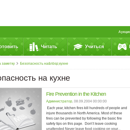
Аукци
отовить
Читать
Учиться
 заметку
Безопасность на&nbsp;кухне
опасность на кухне
Fire Prevention in the Kitchen
Администратор
, 08.09.2004 00:00:00
Each year, kitchen fires kill hundreds of people and
injure thousands in North America. Most of these
fires can be prevented by following the basic fire
safety tips on this page. Don\’t leave cooking
unattended Never leave food cooking on your...