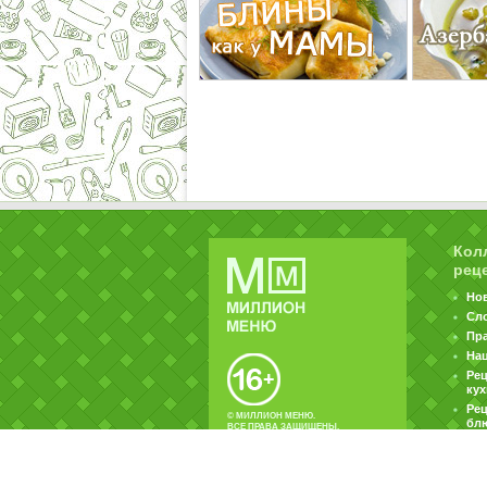
Кол
рец
Но
Сл
Пр
На
Ре
ку
Рец
© МИЛЛИОН МЕНЮ.
бл
ВСЕ ПРАВА ЗАЩИЩЕНЫ.