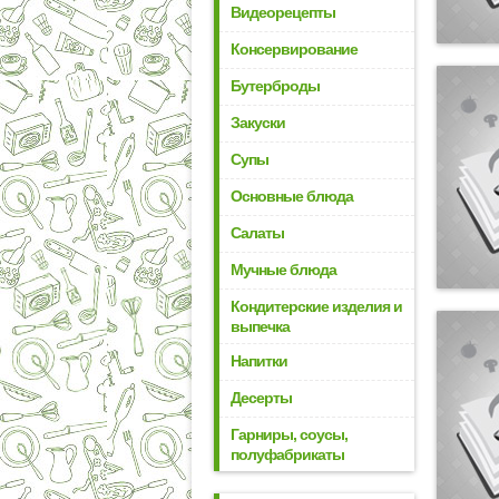
Видеорецепты
Консервирование
Бутерброды
Закуски
Супы
Основные блюда
Салаты
Мучные блюда
Кондитерские изделия и
выпечка
Напитки
Десерты
Гарниры, соусы,
полуфабрикаты