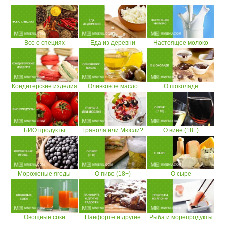
Все о специях
Еда из деревни
Настоящее молоко
Кондитерские изделия
Оливковое масло
О шоколаде
БИО продукты
Гранола или Мюсли?
О вине (18+)
Мороженые ягоды
О пиве (18+)
О сыре
Овощные соки
Панфорте и другие
Рыба и морепродукты