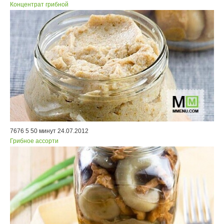
Концентрат грибной
7676
5
50 минут
24.07.2012
Грибное ассорти