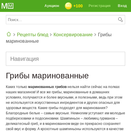
+100
Аукцион
Регистрация
Вход
Рецепты блюд
Консервирование
Грибы
маринованные
СЕГОДНЯ: 39142 РЕЦЕПТА
Навигация
Грибы маринованные
Каких только
маринованных грибов
нельзя найти сейчас на полках
наших магазинов! И все же грибы, маринованные в домашних
условиях, получаются и более вкусными, и полезными, ведь при этом
не используется искусственных ингредиентов и других опасных для
здоровья веществ. Какие грибы подходят для маринования?
Благородные белые – самые вкусные. Немногим уступают им молодые
подберезовики и подосиновики. Шампиньон – любимец гурманов –
деликатесный гриб, и в маринованном виде он прекрасно сохраняет
свой вкус и форму. А крохотные шампиньоны используются в качестве