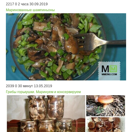
2217
0
2 часа
30.09.2019
Маринованные шампиньоны
2039
0
30 минут
13.05.2019
Грибы горькушки. Маринуем и консервируем