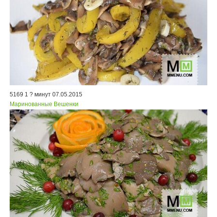
5169
1
? минут
07.05.2015
Маринованные Вешенки