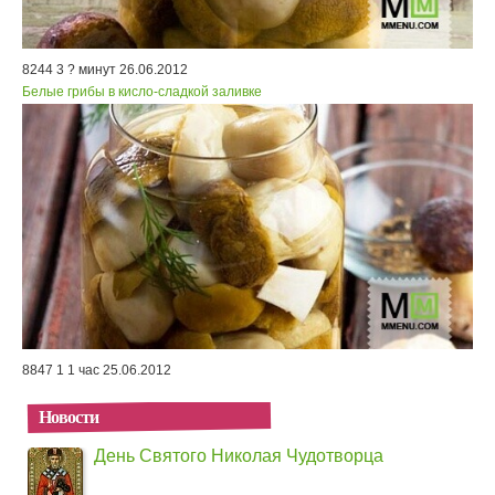
8244
3
? минут
26.06.2012
Белые грибы в кисло-сладкой заливке
8847
1
1 час
25.06.2012
Новости
День Святого Николая Чудотворца