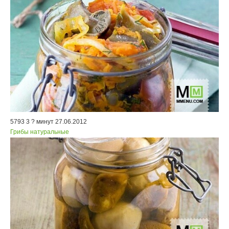
5793
3
? минут
27.06.2012
Грибы натуральные