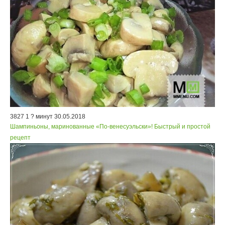
3827
1
? минут
30.05.2018
Шампиньоны, маринованные «По-венесуэльски»! Быстрый и простой
рецепт