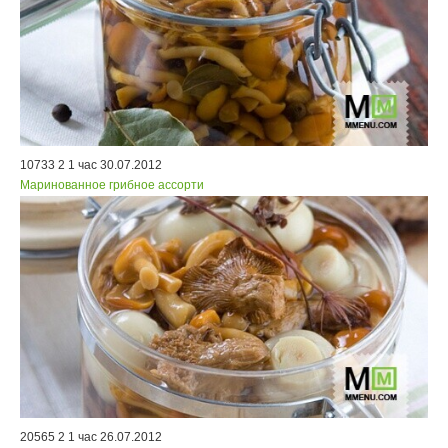
10733
2
1 час
30.07.2012
Маринованное грибное ассорти
20565
2
1 час
26.07.2012