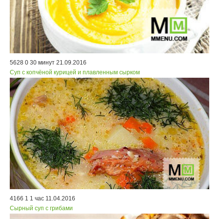
5628
0
30 минут
21.09.2016
Суп с копчёной курицей и плавленным сырком
4166
1
1 час
11.04.2016
Сырный суп с грибами