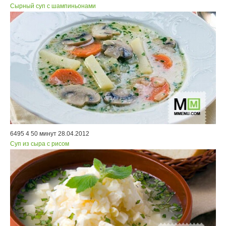
Сырный суп с шампиньонами
6495
4
50 минут
28.04.2012
Суп из сыра с рисом