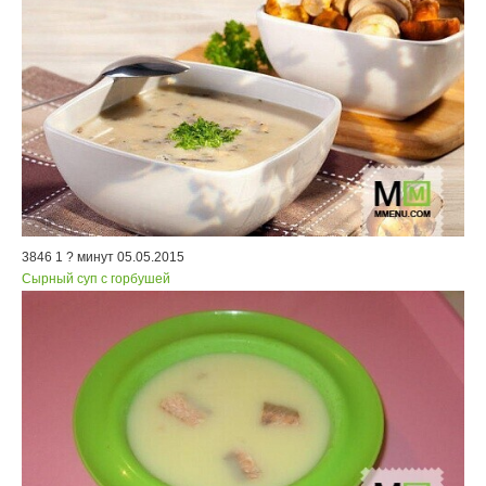
3846
1
? минут
05.05.2015
Сырный суп с горбушей