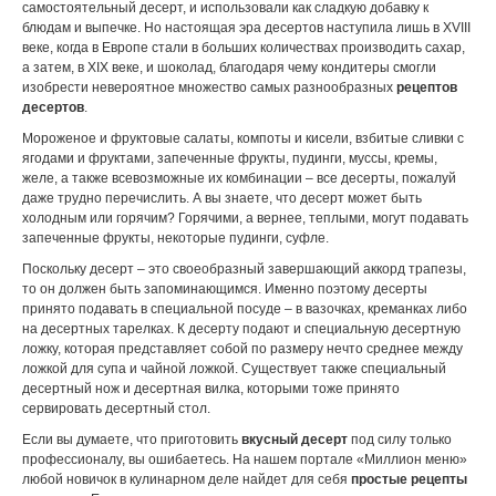
самостоятельный десерт, и использовали как сладкую добавку к
блюдам и выпечке. Но настоящая эра десертов наступила лишь в XVIII
веке, когда в Европе стали в больших количествах производить сахар,
а затем, в XIX веке, и шоколад, благодаря чему кондитеры смогли
изобрести невероятное множество самых разнообразных
рецептов
десертов
.
Мороженое и фруктовые салаты, компоты и кисели, взбитые сливки с
ягодами и фруктами, запеченные фрукты, пудинги, муссы, кремы,
желе, а также всевозможные их комбинации – все десерты, пожалуй
даже трудно перечислить. А вы знаете, что десерт может быть
холодным или горячим? Горячими, а вернее, теплыми, могут подавать
запеченные фрукты, некоторые пудинги, суфле.
Поскольку десерт – это своеобразный завершающий аккорд трапезы,
то он должен быть запоминающимся. Именно поэтому десерты
принято подавать в специальной посуде – в вазочках, креманках либо
на десертных тарелках. К десерту подают и специальную десертную
ложку, которая представляет собой по размеру нечто среднее между
ложкой для супа и чайной ложкой. Существует также специальный
десертный нож и десертная вилка, которыми тоже принято
сервировать десертный стол.
Если вы думаете, что приготовить
вкусный десерт
под силу только
профессионалу, вы ошибаетесь. На нашем портале «Миллион меню»
любой новичок в кулинарном деле найдет для себя
простые рецепты