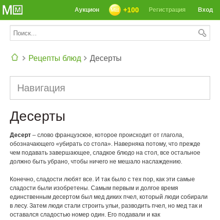
+100
Аукцион
Регистрация
Вход
Рецепты блюд
Десерты
СЕГОДНЯ: 39142 РЕЦЕПТА
Навигация
Десерты
Десерт
– слово французское, которое происходит от глагола,
обозначающего «убирать со стола». Наверняка потому, что прежде
чем подавать завершающее, сладкое блюдо на стол, все остальное
должно быть убрано, чтобы ничего не мешало наслаждению.
Конечно, сладости любят все. И так было с тех пор, как эти самые
сладости были изобретены. Самым первым и долгое время
единственным десертом был мед диких пчел, который люди собирали
в лесу. Затем люди стали строить ульи, разводить пчел, но мед так и
оставался сладостью номер один. Его подавали и как