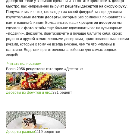
десертов
. Если у вас мало времени и вы хотите приготовить
десерт
быстро
, вас непременно выручат
рецепты десертов на скорую руку
.
Подумали мы и о тех, кто следит за своей фигурой: мы предлагаем
изумительные
легкие десерты
, которые без сомнения понравятся и
вам, и вашим близким. Большинство наших
рецептов десертов
мы
сделали с
фото
, чтобы еще больше вдохновить вас на кулинарные
«подвиги». Дерзайте, фантазируйте и почаще балуйте себя, своих
родных и друзей великолепными десертами, приготовленными своими
руками, которые к тому же всегда вкуснее, чем те что куплены в
магазине. Ведь они приготовлены с любовью для самых родных
людей!
Читать полностью»
Всего
2956 рецептов
в категории «Десерты»
Десерты из фруктов и ягод
381 рецепт
Десерты разные
1119 рецептов