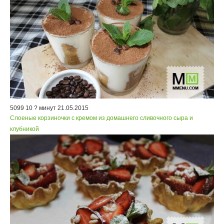
5099
10
? минут
21.05.2015
Слоеные корзиночки с кремом из домашнего сливочного сыра и
клубникой