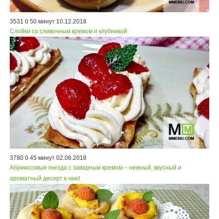
3531
0
50 минут
10.12.2018
Слойки со сливочным кремом и клубникой
3780
0
45 минут
02.08.2018
Абрикосовые гнезда с заварным кремом – нежный, вкусный и
ароматный десерт к чаю!