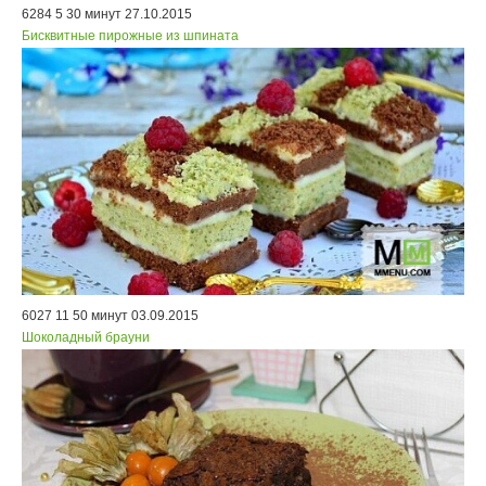
6284
5
30 минут
27.10.2015
Бисквитные пирожные из шпината
6027
11
50 минут
03.09.2015
Шоколадный брауни