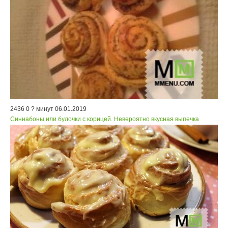
2436
0
? минут
06.01.2019
Синнабоны или булочки с корицей. Невероятно вкусная выпечка