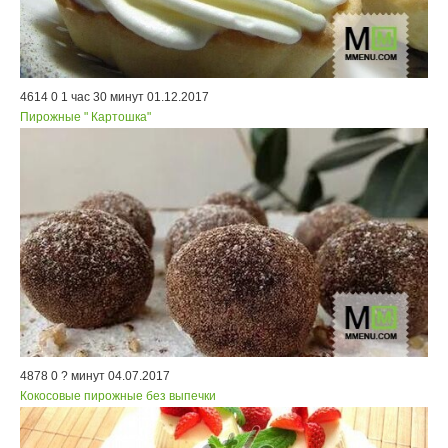
4614
0
1 час 30 минут
01.12.2017
Пирожные " Картошка"
4878
0
? минут
04.07.2017
Кокосовые пирожные без выпечки