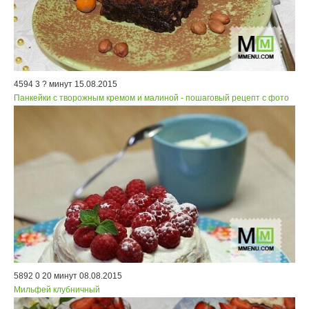
4594
3
? минут
15.08.2015
Панкейки с творожным кремом и малиной - пошаговый рецепт с фото
5892
0
20 минут
08.08.2015
Мильфей клубничный