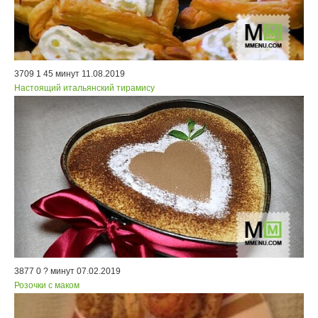
3709
1
45 минут
11.08.2019
Настоящий итальянский тирамису
3877
0
? минут
07.02.2019
Розочки с маком