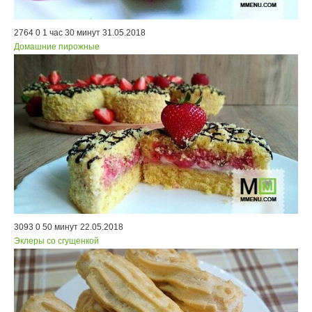
2764
0
1 час 30 минут
31.05.2018
Домашние пирожные
3093
0
50 минут
22.05.2018
Эклеры со сгущенкой