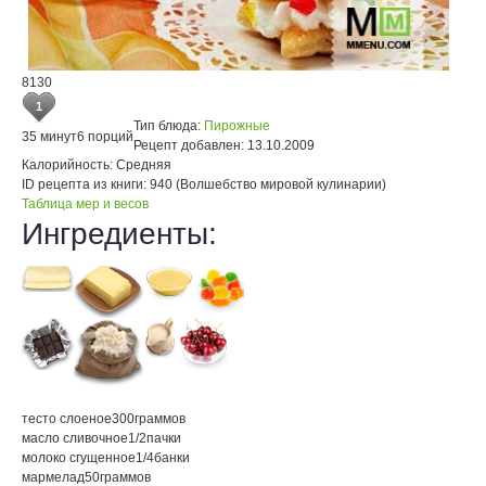
8130
1
Тип блюда:
Пирожные
35 минут
6 порций
Рецепт добавлен:
13.10.2009
Калорийность:
Средняя
ID рецепта из книги:
940 (Волшебство мировой кулинарии)
Таблица мер и весов
Ингредиенты:
тесто слоеное
300
граммов
масло сливочное
1/2
пачки
молоко сгущенное
1/4
банки
мармелад
50
граммов