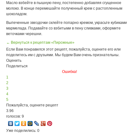
Масло взбейте в пышную пену, постепенно добавляя сгущенное
молоко. В конце перемешайте полученный крем с растопленным
шоколадом.
Выпеченные звездочки склейте попарно кремом, украсьте кубиками
мармелада. Подавайте со взбитыми в пену сливками, оформите
веточками черешни.
← Вернуться к рецептам «Пирожные»
Если Вам понравился этот рецепт, пожалуйста, оцените его или
поделитесь им с друзьями. Мы будем Вам очень признательны.
Оценить
Поделиться
Ошибка!
1
2
3
4
5
Пожалуйста, оцените рецепт
3.96
голосов: 9
Уже поделились: 0