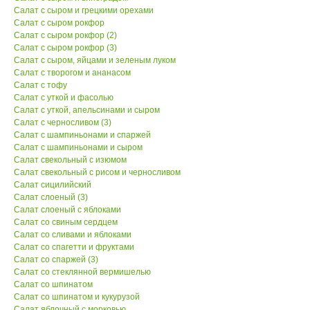
Салат с сыром и грецкими орехами
Салат с сыром рокфор
Салат с сыром рокфор (2)
Салат с сыром рокфор (3)
Салат с сыром, яйцами и зеленым луком
Салат с творогом и ананасом
Салат с тофу
Салат с уткой и фасолью
Салат с уткой, апельсинами и сыром
Салат с черносливом (3)
Салат с шампиньонами и спаржей
Салат с шампиньонами и сыром
Салат свекольный с изюмом
Салат свекольный с рисом и черносливом
Салат сицилийский
Салат слоеный (3)
Салат слоеный с яблоками
Салат со свиным сердцем
Салат со сливами и яблоками
Салат со спагетти и фруктами
Салат со спаржей (3)
Салат со стеклянной вермишелью
Салат со шпинатом
Салат со шпинатом и кукурузой
Салат яблочный с морковью