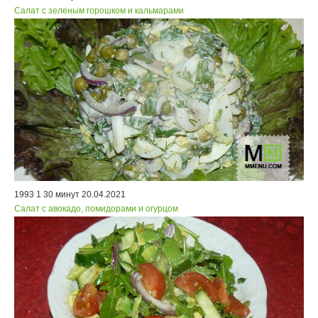
Салат с зеленым горошком и кальмарами
1993
1
30 минут
20.04.2021
Салат с авокадо, помидорами и огурцом