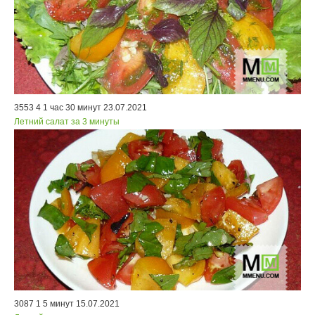
3553
4
1 час 30 минут
23.07.2021
Летний салат за 3 минуты
3087
1
5 минут
15.07.2021