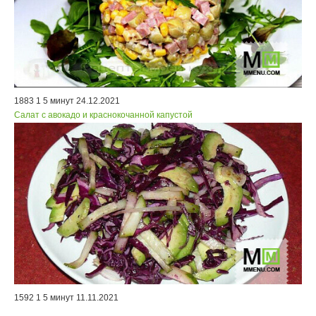
1883
1
5 минут
24.12.2021
Салат с авокадо и краснокочанной капустой
1592
1
5 минут
11.11.2021