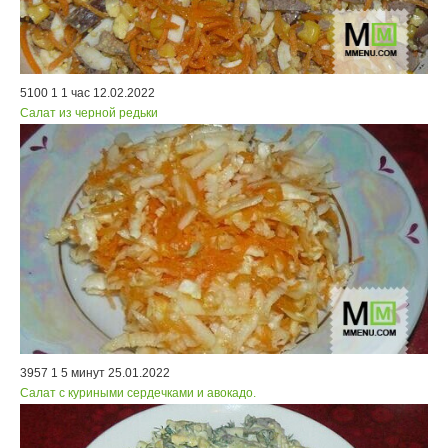
5100
1
1 час
12.02.2022
Салат из черной редьки
3957
1
5 минут
25.01.2022
Салат с куриными сердечками и авокадо.