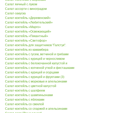
Салат яичный с луком
Салат-ассорти с виноградом
Салат-закуска
Салат-коктейль «Деревенский»
Салат-коктейль «Любительский»
Салат-коктейль «Марго»
Салат-коктейль «Освежающий»
Салат-коктейль «Пикантный»
Салат-коктейль «Светофор»
Салат-коктейль для защитников "Галстук".
Салат-коктейль из камамбера
Салат-коктейль с гусем, ветчиной и грибами
Салат-коктейль с курицей и черносливом
Салат-коктейль с белокочанной капустой и
Салат-коктейль с копченой уткой и фисташками
Салат-коктейль с курицей и огурцами
Салат-коктейль с курицей и фруктами (3)
Салат-коктейль с морковью и апельсинами
Салат-коктейль с цветной капустой
Салат-коктейль с шалфеем
Салат-коктейль с шампиньонами
Салат-коктейль с яблоками
Салат-коктейль со свеклой
Салат-коктейль со спаржей и апельсинами