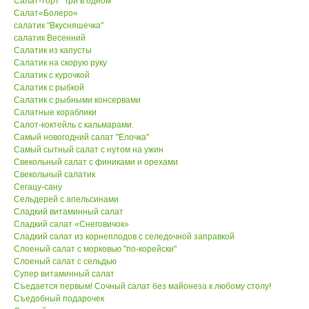
Салат-торт "Три в одном"
Салат«Болеро»
салатик "Вкусняшечка"
салатик Весенний
Салатик из капусты
Салатик на скорую руку
Салатик с курочкой
Салатик с рыбкой
Салатик с рыбными консервами
Салатные кораблики
Салот-коктейль с кальмарами.
Самый новогодний салат "Елочка"
Самый сытный салат с нутом на ужин
Свекольный салат с финиками и орехами
Свекольный салатик
Сегацу-сану
Сельдерей с апельсинами
Сладкий витаминный салат
Сладкий салат «Снеговичок»
Сладкий салат из корнеплодов с селедочной заправкой
Слоеный салат с морковью "по-корейски"
Слоеный салат с сельдью
Супер витаминный салат
Съедается первым! Сочный салат без майонеза к любому столу!
Съедобный подарочек