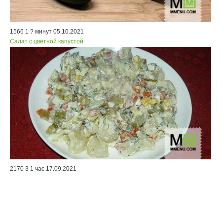
1566
1
? минут
05.10.2021
Салат с цветной капустой
2170
3
1 час
17.09.2021