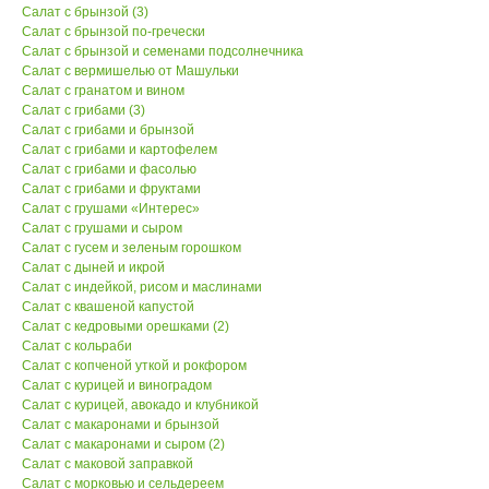
Салат с брынзой (3)
Салат с брынзой
по-гречески
Салат с брынзой и семенами подсолнечника
Салат с вермишелью от Машульки
Салат с гранатом и вином
Салат с грибами (3)
Салат с грибами и брынзой
Салат с грибами и картофелем
Салат с грибами и фасолью
Салат с грибами и фруктами
Салат с грушами «Интерес»
Салат с грушами и сыром
Салат с гусем и зеленым горошком
Салат с дыней и икрой
Салат с индейкой, рисом и маслинами
Салат с квашеной капустой
Салат с кедровыми орешками (2)
Салат с кольраби
Салат с копченой уткой и рокфором
Салат с курицей и виноградом
Салат с курицей, авокадо и клубникой
Салат с макаронами и брынзой
Салат с макаронами и сыром (2)
Салат с маковой заправкой
Салат с морковью и сельдереем