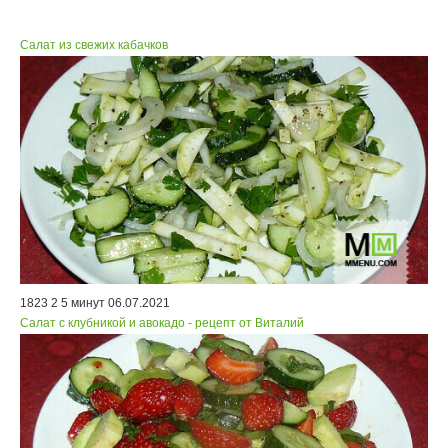
Салат из свежих кабачков
1823
2
5 минут
06.07.2021
Салат с клубникой и авокадо - рецепт от Виталий