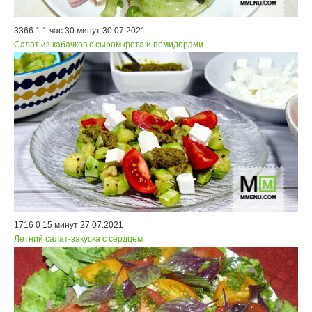
3366
1
1 час 30 минут
30.07.2021
Салат из кабачков с сыром фета и помидорами
1716
0
15 минут
27.07.2021
Летний салат-закуска с сердцем