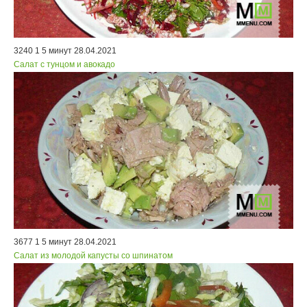
3240
1
5 минут
28.04.2021
Салат с тунцом и авокадо
3677
1
5 минут
28.04.2021
Салат из молодой капусты со шпинатом