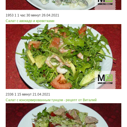
1953
1
1 час 30 минут
26.04.2021
Салат с авокадо и креветками
2336
1
15 минут
21.04.2021
Салат с консервированным тунцом - рецепт от Виталий