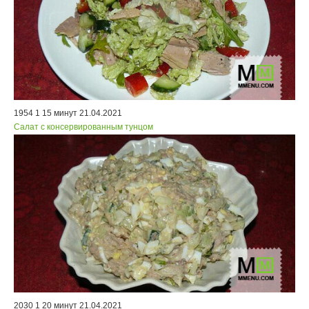
1954
1
15 минут
21.04.2021
Салат с консервированным тунцом
2030
1
20 минут
21.04.2021