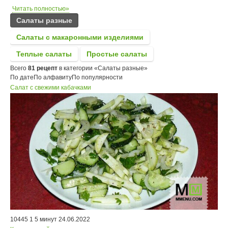
Читать полностью»
Салаты разные
Салаты с макаронными изделиями
Теплые салаты
Простые салаты
Всего
81 рецепт
в категории «Салаты разные»
По дате
По алфавиту
По популярности
Салат с свежими кабачками
10445
1
5 минут
24.06.2022