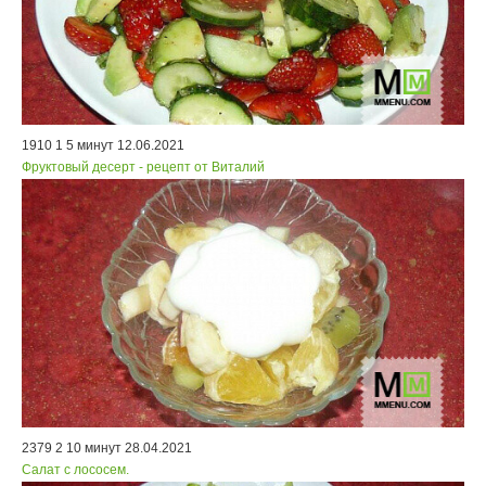
1910
1
5 минут
12.06.2021
Фруктовый десерт - рецепт от Виталий
2379
2
10 минут
28.04.2021
Салат с лососем.