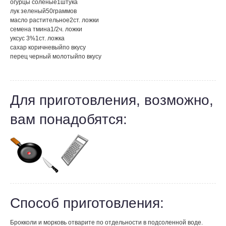
огурцы соленые
1
штука
лук зеленый
50
граммов
масло растительное
2
ст. ложки
семена тмина
1/2
ч. ложки
уксус 3%
1
ст. ложка
сахар коричневый
по вкусу
перец черный молотый
по вкусу
Для приготовления, возможно,
вам понадобятся:
Способ приготовления:
Брокколи и морковь отварите по отдельности в подсоленной воде.