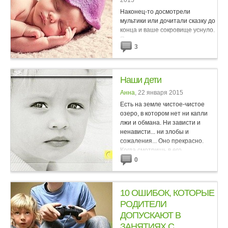
2015
Наконец-то досмотрели
мультики или дочитали сказку до
конца и ваше сокровище уснуло.
Посмотрите, как спит кроха, поза
3
малыша без слов расскажет Вам,
что у него на душе. На спинке.
Ваш малыш...
Наши дети
Анна
, 22 января 2015
Есть на земле чистое-чистое
озеро, в котором нет ни капли
лжи и обмана. Ни зависти и
ненависти... ни злобы и
сожаления... Оно прекрасно.
Когда смотришь в его
глубины,тебя переполняет
0
счастье. А...
10 ОШИБОК, КОТОРЫЕ
РОДИТЕЛИ
ДОПУСКАЮТ В
ЗАНЯТИЯХ С