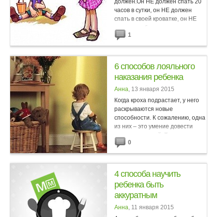
должен.Он НЕ должен спать 20
часов в сутки, он НЕ должен
спать в своей кроватке, он НЕ
должен любить плавать с
1
рождения, он НЕ должен спать
днем по 2 часа без вас, он НЕ...
6 способов лояльного
наказания ребенка
Анна
, 13 января 2015
Когда кроха подрастает, у него
раскрываются новые
способности. К сожалению, одна
из них – это умение довести
своих родителей. Тогда многим
0
родителям кажется, что
единственное, что может унять...
4 способа научить
ребенка быть
аккуратным
Анна
, 11 января 2015