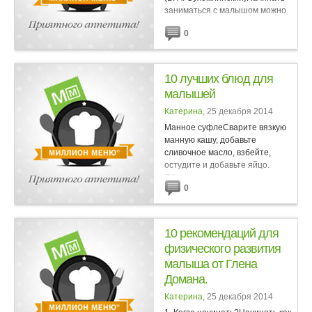
заниматься с малышом можно
уже с двухмесячного
0
возраста.Поглаживания,
похлопывания и разминание
пальчиков...
10 лучших блюд для
малышей
Катерина
, 25 декабря 2014
Манное суфлеСварите вязкую
манную кашу, добавьте
сливочное масло, взбейте,
остудите и добавьте яйцо.
Яблоко нарежьте кусочками,
0
сварите в воде, добавьте
сахарный сироп и соедините с
кашей. Все это...
10 рекомендаций для
физического развития
малыша от Глена
Домана.
Катерина
, 25 декабря 2014