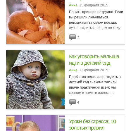
Анна
, 15 февраля 2015
Понять принцип нетрудно. Если
вы решили любоваться
пейзажами за окном поезда,
лучше садиться лицом по ходу
движения. Если сидеть против
7
хода, то смотреть не так
интересно: не успеваешь
рассмотреть...
Как уговорить малыша
идти в детский сад
Анна
, 13 февраля 2015
Проблема нежелания ходить в
детский сад знакома так или
иначе практически всем: мы
храним в памяти далеко не
лучшие воспоминания об
4
утренних подъемах в раннем
детстве или уже наблюдаем
сцены,...
Уроки без стресса: 10
золотых правил