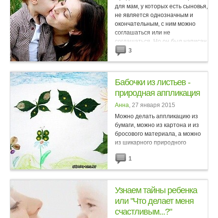
для мам, у которых есть сыновья,
не является однозначным и
окончательным, с ним можно
соглашаться или не
соглашаться. Но он был написан
для того, чтобы вдохновить
3
мам,...
Бабочки из листьев -
природная аппликация
Анна
, 27 января 2015
Можно делать аппликацию из
бумаги, можно из картона и из
бросового материала, а можно
из шикарного природного
материала: листьев, цветов,
1
семян...Такой вид творчества
учит малышей видеть в обычном
-...
Узнаем тайны ребенка
или "Что делает меня
счастливым...?"