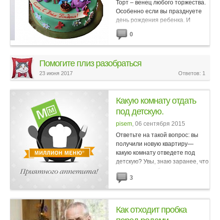
Торт – венец любого торжества.
Особенно если вы празднуете
день рождения ребенка. И
подбирать главный десерт для
0
подобного мероприятия нужно
следуя особым правилам и
требованиям. Украшаем...
Помогите плиз разобраться
23 июня 2017
Ответов: 1
Какую комнату отдать
под детскую.
pisem
, 06 сентября 2015
Ответьте на такой вопрос: вы
получили новую квартиру—
какую комнату отведете под
детскую? Увы, знаю заранее, что
подавляющее большинство
3
ответов будет одинаково:
маленькую комнату, площадью...
Как отходит пробка