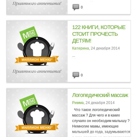
развития. Но многие считают
0
опасным подвергать этим
процедурам грудных детей и
малышей...
122 КНИГИ, КОТОРЫЕ
СТОИТ ПРОЧЕСТЬ
ДЕТЯМ!
Катерина
, 24 декабря 2014
...
0
Логопедический массаж
Римма
, 24 декабря 2014
Что такое логопедический
массаж ? Для чего и в каких
случаях он необходим малышу ?
Немногие мамы, имеющие
малышей до года, задумываются