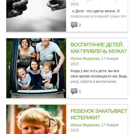
2015
н Дети - это цветы жизни. И
появление их в вашей семье это
настоящее чудо и сплошная
2
радость. Но вот что делать, если
с появлением вашей радости у
вас нехватка времени? В
современном ритме...
ВОСПИТАНИЕ ДЕТЕЙ.
КАК ПРИВЛЕЧЬ МУЖА?
Ирина Фидарова
, 17 января
2015
Когда у вас есть дети, вы все
свое время посвящаете им. Ведь
уход, забота и воспитание
ребенка это очень важно. Иногда
1
не хватает времени, и многие
прибегают к услугам няни. Но
когда ее услуги не...
РЕБЕНОК ЗАКАТЫВАЕТ
ИСТЕРИКИ?
Ирина Фидарова
, 17 января
2015