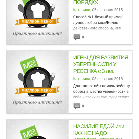
ПОРЯДКУ.
Катерина
, 05 февраля 2015
Способ №1 Личный пример
лучше любых слов!Более
действенного способа, чем
личный пример, никто еще не
0
придумал. Маленьких
подражателей и уговаривать не
надо, малыши и сами активно
орудуют метлой,...
ИГРЫ ДЛЯ РАЗВИТИЯ
УВЕРЕННОСТИ У
РЕБЕНКА с 3 лет.
Катерина
, 05 февраля 2015
Для того, чтобы помочь ребенку
обрести чувство уверенности в
себе и своих силах, существует
ряд приемов-игр. Играть в них с
0
малышом можно множество раз,
причем каждый раз придумывая
новый вариант....
НАСИЛИЕ ЕДОЙ или
КАК НЕ НАДО