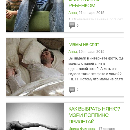
РЕБЕНКОМ.
Анна
, 21 января 2015
1. Откладывать занятия до 3 лет
и старше.Некоторые родители и
0
даже специалисты ждут
определенного возраста, чтобы
заняться с ребенком чем-либо.2.
Мамы не спят
Перекладывать ответственность
на садик или развивающий...
Анна
, 19 января 2015
Вы видели в интернете фото, где
малыш с папой спят в
одинаковой позе? А хоть раз
видели такие же фото с мамой?
НЕТ ! Потому что мамы не спят!
...
2
КАК ВЫБРАТЬ НЯНЮ?
МЭРИ ПОППИНС
ПРИЛЕТАЙ
Ирина Фидарова
, 17 января