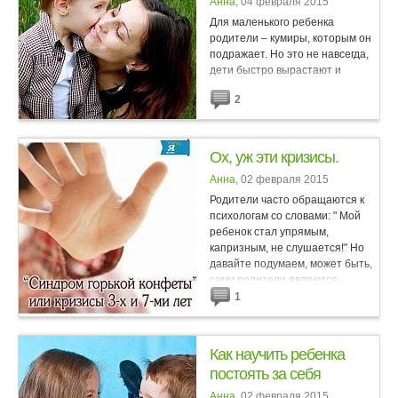
Анна
, 04 февраля 2015
Для маленького ребенка
родители – кумиры, которым он
подражает. Но это не навсегда,
дети быстро вырастают и
тянутся к другим идеалам.
2
Поэтому у тебя не так уж много
времени, чтобы укрепить свой...
Ох, уж эти кризисы.
Анна
, 02 февраля 2015
Родители часто обращаются к
психологам со словами: " Мой
ребенок стал упрямым,
капризным, не слушается!" Но
давайте подумаем, может быть,
сами родители являются
виновниками такого
1
"неправильного"...
Как научить ребенка
постоять за себя
Анна
, 02 февраля 2015