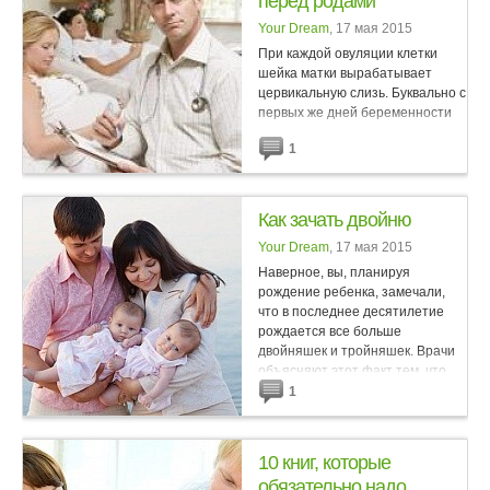
перед родами
Your Dream
, 17 мая 2015
При каждой овуляции клетки
шейка матки вырабатывает
цервикальную слизь. Буквально с
первых же дней беременности
эта жидкость начинает
1
сгущаться. Со временем она
преобразуется в достаточно
уплотнённый...
Как зачать двойню
Your Dream
, 17 мая 2015
Наверное, вы, планируя
рождение ребенка, замечали,
что в последнее десятилетие
рождается все больше
двойняшек и тройняшек. Врачи
объясняют этот факт тем, что
много женщин, начиная еще из
1
раннего...
10 книг, которые
обязательно надо