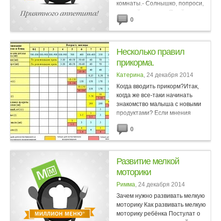
комнаты.- Солнышко, попроси,
пожалуйста, папу. Я сейчас
0
готовлю ужин.- Папа тоже занят!
Он пошёл в гараж.- Хорошо....
Несколько правил
прикорма.
Катерина
, 24 декабря 2014
Когда вводить прикорм?Итак,
когда же все-таки начинать
знакомство малыша с новыми
продуктами? Если мнения
специалистов относительно
0
малышей-«искусственников»
практически однозначны –...
Развитие мелкой
моторики
Римма
, 24 декабря 2014
Зачем нужно развивать мелкую
моторику Как развивать мелкую
моторику ребёнка Постулат о