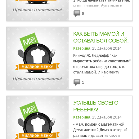
1. Когда начинать?Начинать как
можно раньше, буквально с
первых минут жизни. Но если вы
0
пропустили это время – ничего
страшного, можно подключаться
в любом возрасте до 6,5-7 лет.2.
КАК БЫТЬ МАМОЙ И
Все свои...
ОСТАВАТЬСЯ СОБОЙ.
Катерина
, 25 декабря 2014
Книжку Ж. Ледлофф “Как
вырастить ребенка счастливым”
я прочитала еще до того, как
стала мамой. И к моменту
рождения первой дочки уже
1
точно знала: никаких сосок,
колясок и пластиковых...
УСЛЫШЬ СВОЕГО
РЕБЕНКА!
Катерина
, 25 декабря 2014
- Мам, помоги с математикой!
Десятилетний Дима в который
раз выглядывает из своей