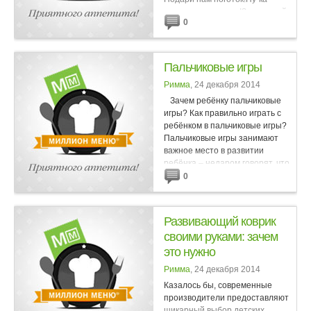
ножницы – цок, цок!Здравствуй,
0
пальчик безымянный!Как
солдатик оловянныйНа посту...
Пальчиковые игры
Римма
, 24 декабря 2014
Зачем ребёнку пальчиковые
игры? Как правильно играть с
ребёнком в пальчиковые игры?
Пальчиковые игры занимают
важное место в развитии
ребёнка – недаром говорят, что
ум малыша на...
0
Развивающий коврик
своими руками: зачем
это нужно
Римма
, 24 декабря 2014
Казалось бы, современные
производители предоставляют
шикарный выбор детских