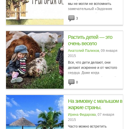
мы не могли не вспомнить
замечательный «Задачник
по математике» Григория
3
Остера. Если бы все учебники
были так увлекательно...
Растить детей — это
очень весело
Анатолий Палихов
, 09 января
2015
Все, что дети делают, они
делают искренне и от чистого
сердца. Даже когда
раскрашивают синей краской
0
ваш белый ковер или
измазываются по уши в грязи.
Так они познают мир. Взахлеб и
ни секунды не...
На зимовку с малышом в
жаркие страны.
Ирина Фидарова
, 07 января
2015
Часто можно встретить