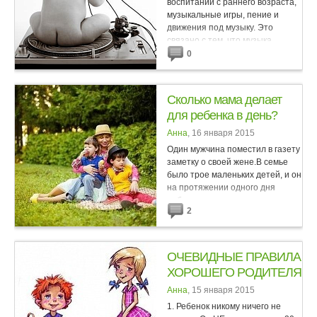
воспитании с раннего возраста,
музыкальные игры, пение и
движения под музыку. Это
связано с тем, что музыка
благотворно влияет в первую
0
очередь на...
Сколько мама делает
для ребенка в день?
Анна
, 16 января 2015
Один мужчина поместил в газету
заметку о своей жене.В семье
было трое маленьких детей, и он
на протяжении одного дня
наблюдал и записывал все, что
2
мать делала для детей.И вот, что
получилось:«В...
ОЧЕВИДНЫЕ ПРАВИЛА
ХОРОШЕГО РОДИТЕЛЯ
Анна
, 15 января 2015
1. Ребенок никому ничего не