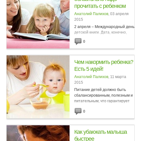
прочитать с ребенком
Анатолий Палихов
, 03 апреля
2015
2 апреля – Международный день
детской книги. Дата, конечно,
условная – как и объявленный
0
Год литературы. Но почему бы
не воспользоваться поводом для
важного разговора? Десять
любимых...
Чем накормить ребенка?
Есть 5 идей!
Анатолий Палихов
, 11 марта
2015
Питание детей должно быть
сбалансированным, полезным и
питательным, что гарантирует
здоровое умственное и
0
физическое развитие, - об этом
знает любая мама. Но, увы, в
современном мире с его...
Как убаюкать малыша
быстрее