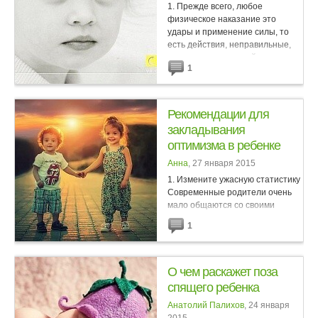
1. Прежде всего, любое
физическое наказание это
удары и применение силы, то
есть действия, неправильные,
осуждаемые и достойные
1
наказания сами по себе. Таким
образом, применяя в качестве
наказания...
Рекомендации для
закладывания
оптимизма в ребенке
Анна
, 27 января 2015
1. Измените ужасную статистику
Современные родители очень
мало общаются со своими
детьми. Большая часть времени
1
тратится на замечания и
наставления. В среднем,
ребенок за день слышит в 10 раз
больше...
О чем раскажет поза
спящего ребенка
Анатолий Палихов
, 24 января