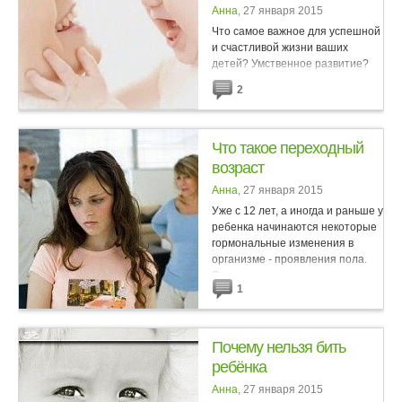
Анна
, 27 января 2015
Что самое важное для успешной
и счастливой жизни ваших
детей? Умственное развитие?
Конечно! Физическое развитие?
2
Несомненно! Но в этой жизни
пригодится еще и навык,
называемый оптимизмом.
Хорошее...
Что такое переходный
возраст
Анна
, 27 января 2015
Уже с 12 лет, а иногда и раньше у
ребенка начинаются некоторые
гормональные изменения в
организме - проявления пола.
Эти процессы влияют и на
1
психику. Ребенок понимает, что
взрослеет, ему хочется...
Почему нельзя бить
ребёнка
Анна
, 27 января 2015