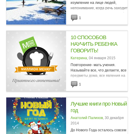
изумление на лице людей,
непонимание, когда речь заходит
о путешествиях с грудничком. А
1
когда семьи с детьми из
северных регионов России всю
зиму проводит на берегу моря,
люди...
10 СПОСОБОВ
НАУЧИТЬ РЕБЕНКА
ГОВОРИТЬ!
Катерина
, 04 января 2015
Повторение- мать учения.
Называйте все, что делаете, все
предметы дома, все явления на
улице, предупреждайте, что
1
сейчас придет папа, бабушка
или гости. И, поверьте,
результаты скоро дадут о себе...
Лучшие книги про Новый
год
Анатолий Палихов
, 30 декабря
2014
До Нового Года осталось совсем