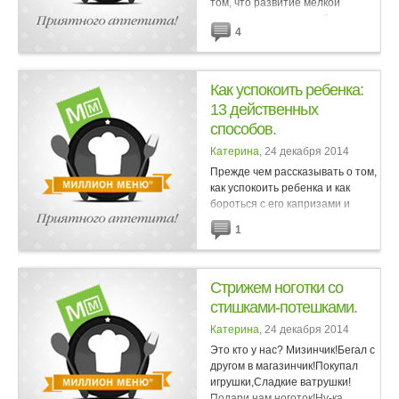
том, что развитие мелкой
моторики важно для общего
4
развития ребёнка, известен
всем. Впрочем, это ещё ничего...
Как успокоить ребенка:
13 действенных
способов.
Катерина
, 24 декабря 2014
Прежде чем рассказывать о том,
как успокоить ребенка и как
бороться с его капризами и
истериками, хочу напомнить
1
главное: ребенок имеет право
плакать, когда ему грустно, когда
он устал, обижен или...
Стрижем ноготки со
стишками-потешками.
Катерина
, 24 декабря 2014
Это кто у нас? Мизинчик!Бегал с
другом в магазинчик!Покупал
игрушки,Сладкие ватрушки!
Подари нам ноготок!Ну-ка