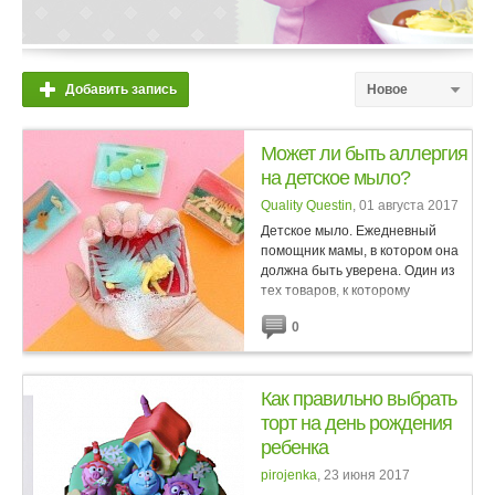
Добавить запись
Новое
Может ли быть аллергия
на детское мыло?
Quality Questin
, 01 августа 2017
Детское мыло. Ежедневный
помощник мамы, в котором она
должна быть уверена. Один из
тех товаров, к которому
предъявляются очень строгие
0
требования, а процессу
изготовления уделяется особо
пристальное...
Как правильно выбрать
торт на день рождения
ребенка
pirojenka
, 23 июня 2017