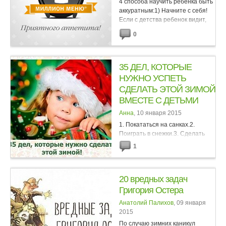
4 способа научить ребенка быть
аккуратным:1) Начните с себя!
Если с детства ребенок видит,
что родители всегда стараются
0
класть вещи на место, сразу
убирают за собой, по привычке
поддерживают порядок,...
35 ДЕЛ, КОТОРЫЕ
НУЖНО УСПЕТЬ
СДЕЛАТЬ ЭТОЙ ЗИМОЙ
ВМЕСТЕ С ДЕТЬМИ
Анна
, 10 января 2015
1. Покататься на санках.2.
Поиграть в снежки.3. Сделать
снеговика.4. Поваляться в
1
снегу.5. Сходить на главную
елку.6. Покататься на лыжах.7.
Покататься на коньках.8.
20 вредных задач
Построить снежную крепость.9....
Григория Остера
Анатолий Палихов
, 09 января
2015
По случаю зимних каникул