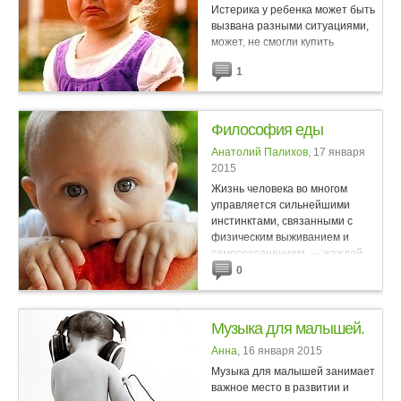
Истерика у ребенка может быть
вызвана разными ситуациями,
может, не смогли купить
шоколадку, а может ему просто
1
что – то не понравилось. Очень
много родителей сталкиваются с
частыми капризами и...
Философия еды
Анатолий Палихов
, 17 января
2015
Жизнь человека во многом
управляется сильнейшими
инстинктами, связанными с
физическим выживанием и
самосохранением, — жаждой,
голодом, жильём и рождением
0
детей. Без воды человек может
прожить...
Музыка для малышей.
Анна
, 16 января 2015
Музыка для малышей занимает
важное место в развитии и