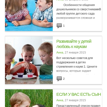
Особенности общения
дошкольников со сверстникамиВ
любой группе детского сада
разворачивается сложная и
порой драматичная картина
1
отношений детей....
Развивайте у детей
любовь к наукам
Анна
, 27 января 2015
Вот несколько советов для
поддержания в детях
стремления к науке:1. Цените
вопросы, которые задает
ребенок. Например: «Мама/папа,
2
а почему луна за нами следит?»
Можно отмахнуться от этого...
ЕСЛИ У ВАС ЕСТЬ СЫН
Анна
, 27 января 2015
Представленный список правил