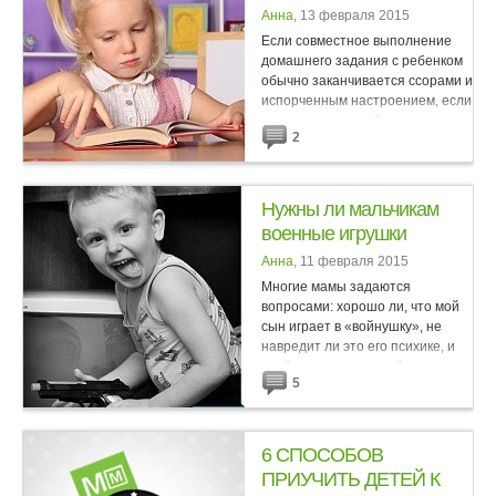
Анна
, 13 февраля 2015
Если совместное выполнение
домашнего задания с ребенком
обычно заканчивается ссорами и
испорченным настроением, если
делать уроки с ребенком для вас
2
не меньшее мучение, чем для
него самого, тогда эта...
Нужны ли мальчикам
военные игрушки
Анна
, 11 февраля 2015
Многие мамы задаются
вопросами: хорошо ли, что мой
сын играет в «войнушку», не
навредит ли это его психике, и
вообще, нужны ли ребенку
5
военные игрушки? Врач-
психотерапевт Виктория...
6 СПОСОБОВ
ПРИУЧИТЬ ДЕТЕЙ К