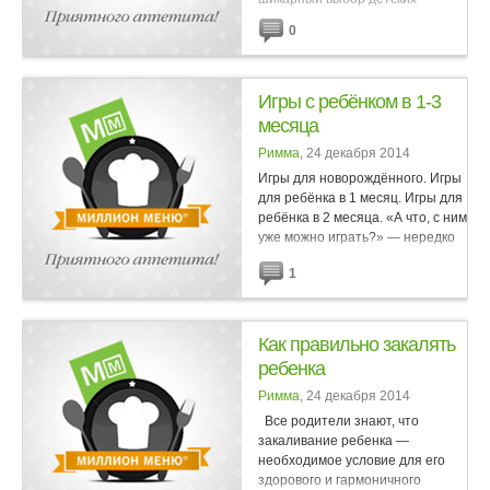
игрушек – изготовлением-то
0
зачем заниматься? Но ведь
ответ на этот вопрос лежит на
самой поверхности! Во-первых,
вы...
Игры с ребёнком в 1-3
месяца
Римма
, 24 декабря 2014
Игры для новорождённого. Игры
для ребёнка в 1 месяц. Игры для
ребёнка в 2 месяца. «А что, с ним
уже можно играть?» — нередко
спрашивают родители
1
малышей-грудничков, мало...
Как правильно закалять
ребенка
Римма
, 24 декабря 2014
Все родители знают, что
закаливание ребенка —
необходимое условие для его
здорового и гармоничного