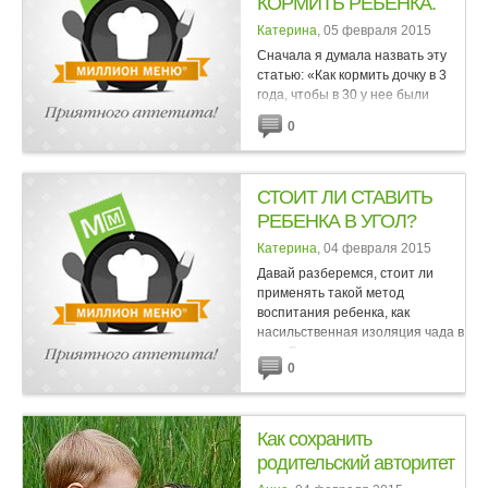
КОРМИТЬ РЕБЕНКА.
Катерина
, 05 февраля 2015
Сначала я думала назвать эту
статью: «Как кормить дочку в 3
года, чтобы в 30 у нее были
проблемы с лишним весом.» Но
0
передумала…Потому что это
было бы дискриминацией по
отношению к...
СТОИТ ЛИ СТАВИТЬ
РЕБЕНКА В УГОЛ?
Катерина
, 04 февраля 2015
Давай разберемся, стоит ли
применять такой метод
воспитания ребенка, как
насильственная изоляция чада в
углу. Одним из старых дедовских
0
методов воспитания и
дисциплинирования ребенка,
который...
Как сохранить
родительский авторитет