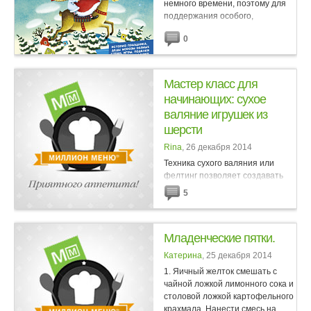
немного времени, поэтому для
поддержания особого,
новогоднего настроения мы
0
решили рассказать вам о новых
интересных книгах для детей,
посвященных этому празднику. ...
Мастер класс для
начинающих: сухое
валяние игрушек из
шерсти
Rina
, 26 декабря 2014
Техника сухого валяния или
фелтинг позволяет создавать
весьма замысловатые формы
5
и фигурки, только «лепить»
их нужно не из глины или
пластилина,...
Младенческие пятки.
Катерина
, 25 декабря 2014
1. Яичный желток смешать с
чайной ложкой лимонного сока и
столовой ложкой картофельного
крахмала. Нанести смесь на