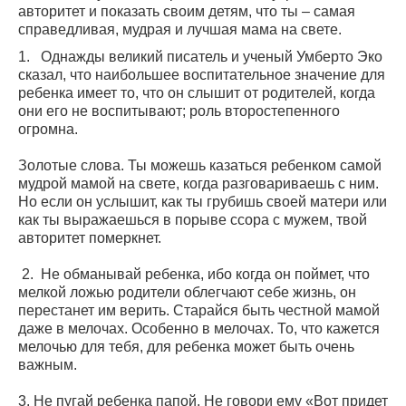
авторитет и показать своим детям, что ты – самая
справедливая, мудрая и лучшая мама на свете.
1. Однажды великий писатель и ученый Умберто Эко
сказал, что наибольшее воспитательное значение для
ребенка имеет то, что он слышит от родителей, когда
они его не воспитывают; роль второстепенного
огромна.
Золотые слова. Ты можешь казаться ребенком самой
мудрой мамой на свете, когда разговариваешь с ним.
Но если он услышит, как ты грубишь своей матери или
как ты выражаешься в порыве ссора с мужем, твой
авторитет померкнет.
2. Не обманывай ребенка, ибо когда он поймет, что
мелкой ложью родители облегчают себе жизнь, он
перестанет им верить. Старайся быть честной мамой
даже в мелочах. Особенно в мелочах. То, что кажется
мелочью для тебя, для ребенка может быть очень
важным.
3. Не пугай ребенка папой. Не говори ему «Вот придет