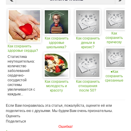
Как
сохранить
Как сохранить
Как сохранить
прическу
здоровье
деньги в
Как сохранить
под
школьника?
кризис?
здоровье сердца?
шапкой?
Статистика
неутешительна:
количество
заболеваний
●Как
сердечно-
сохранить
сосудистой
срезанные
Как сохранить
Как сохранить
системы
розы●
молодость и
отношения
увеличивается с
красоту
после 50?
каждым...
Если Вам понравилась эта статья, пожалуйста, оцените её или
поделитесь ею с друзьями. Мы будем Вам очень признательны.
Оценить
Поделиться
Ошибка!