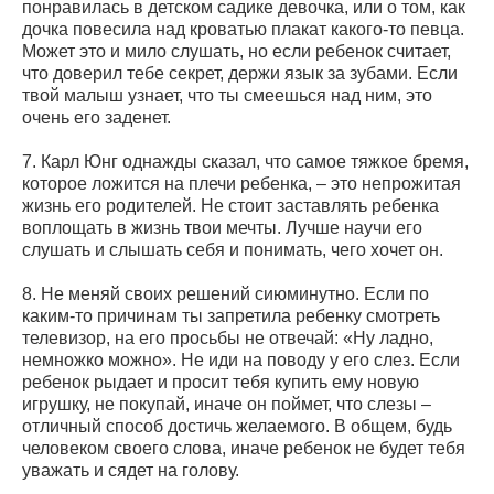
понравилась в детском садике девочка, или о том, как
дочка повесила над кроватью плакат какого-то певца.
Может это и мило слушать, но если ребенок считает,
что доверил тебе секрет, держи язык за зубами. Если
твой малыш узнает, что ты смеешься над ним, это
очень его заденет.
7. Карл Юнг однажды сказал, что самое тяжкое бремя,
которое ложится на плечи ребенка, – это непрожитая
жизнь его родителей. Не стоит заставлять ребенка
воплощать в жизнь твои мечты. Лучше научи его
слушать и слышать себя и понимать, чего хочет он.
8. Не меняй своих решений сиюминутно. Если по
каким-то причинам ты запретила ребенку смотреть
телевизор, на его просьбы не отвечай: «Ну ладно,
немножко можно». Не иди на поводу у его слез. Если
ребенок рыдает и просит тебя купить ему новую
игрушку, не покупай, иначе он поймет, что слезы –
отличный способ достичь желаемого. В общем, будь
человеком своего слова, иначе ребенок не будет тебя
уважать и сядет на голову.