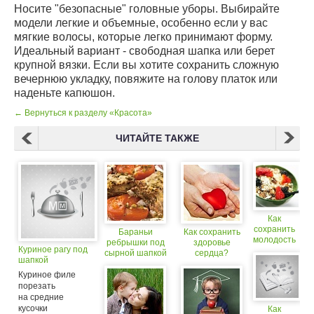
Носите "безопасные" головные уборы. Выбирайте
модели легкие и объемные, особенно если у вас
мягкие волосы, которые легко принимают форму.
Идеальный вариант - свободная шапка или берет
крупной вязки. Если вы хотите сохранить сложную
вечернюю укладку, повяжите на голову платок или
наденьте капюшон.
← Вернуться к разделу «Красота»
ЧИТАЙТЕ ТАКЖЕ
Как
сохранить
Бараньи
Как сохранить
молодость
ребрышки под
здоровье
Куриное рагу под
и красоту
сырной шапкой
сердца?
шапкой
Куриное филе
порезать
на средние
кусочки
Как