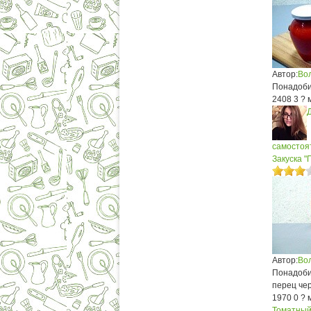
Автор:
Во
Понадоби
2408
3
? 
самостоят
Закуска 
Автор:
Во
Понадобит
перец чер
1970
0
? 
Томатный 