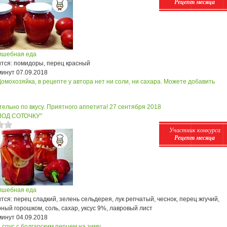
Рецепт месяца
лшебная еда
тся: помидоры, перец красный
минут
07.09.2018
Домохозяйка, в рецепте у автора нет ни соли, ни сахара. Можете добавить
ельно по вкусу. Приятного аппетита!
27 сентября 2018
"ПОД СОТОЧКУ"
Участник конкурса
Рецепт месяца
лшебная еда
ся: перец сладкий, зелень сельдерея, лук репчатый, чеснок, перец жгучий,
ный горошком, соль, сахар, уксус 9%, лавровый лист
минут
04.09.2018
соус с болгарским перцем на зиму