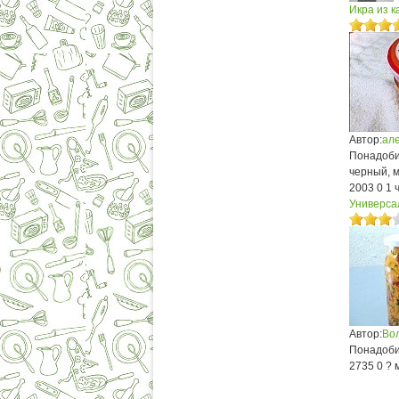
Икра из к
Автор:
ал
Понадобит
черный, м
2003
0
1 
Универса
Автор:
Во
Понадобит
2735
0
? 