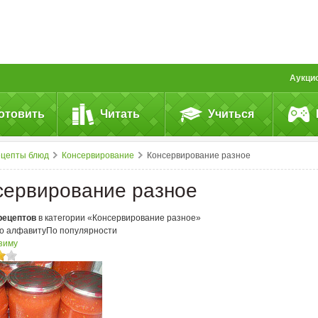
Аукци
отовить
Читать
Учиться
ецепты блюд
Консервирование
Консервирование разное
сервирование разное
рецептов
в категории «Консервирование разное»
о алфавиту
По популярности
 зиму