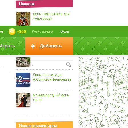
Новости
День Святого Николая
Чудотворца
+100
он
Регистрация
Вход
Международный день
чая
Играть
Добавить
День обезьян
День Конституции
Российской Федерации
Международный день
танго
Новые комментарии