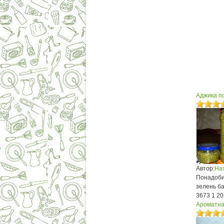
Аджика по
Автор:
На
Понадобит
зелень ба
3673
1
20
Ароматна