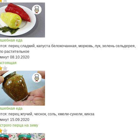
лшебная еда
ся: перец сладкий, капуста белокочанная, морковь, лук, зелень сельдерея,
сло растительное
минут
08.10.2020
астоящая
лшебная еда
ся: перец жгучий, чеснок, соль, хмели-сунели, кинза
минут
15.09.2020
строго перца на зиму