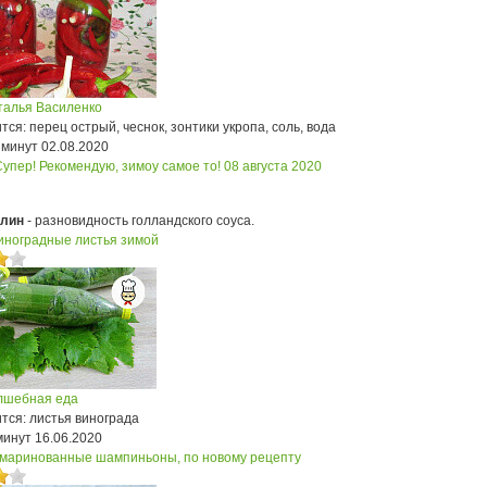
талья Василенко
ся: перец острый, чеснок, зонтики укропа, соль, вода
 минут
02.08.2020
Супер! Рекомендую, зимоу самое то!
08 августа 2020
слин
- разновидность голландского соуса.
иноградные листья зимой
лшебная еда
тся: листья винограда
минут
16.06.2020
маринованные шампиньоны, по новому рецепту