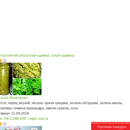
-грузински (абхазская аджика, сухая аджика)
талья Василенко
ся: перец жгучий, чеснок, орехи грецкие, зелень петрушки, зелень кинзы,
зилика, семена кориандра, хмели-сунели, соль
 минут
11.09.2018
я "НЕ СОВСЕМ" томат-паста
Участник конкурса