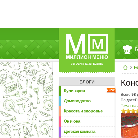
Г
СЕГОДНЯ: 39142 РЕЦЕПТА
Р
Кон
БЛОГИ
Кулинария
Всего
98 
По дате
П
Домоводство
Томат на
Красота и здоровье
Он и она
Детская комната