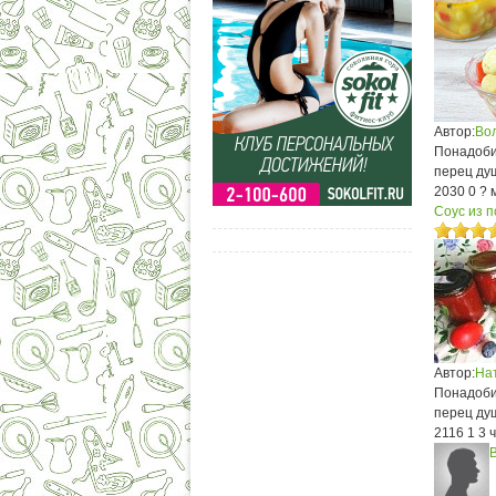
Автор:
Во
Понадобит
перец душ
2030
0
? 
Соус из п
Автор:
На
Понадобит
перец душ
2116
1
3 