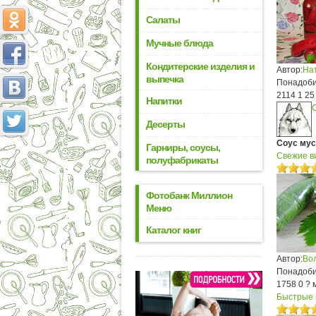
Салаты
Мучные блюда
Кондитерские изделия и
Автор:
На
выпечка
Понадобит
2114
1
25
Напитки
Десерты
Соус му
Гарниры, соусы,
Свежие в
полуфабрикаты
Фотобанк Миллион
Меню
Каталог книг
Автор:
Во
Понадоби
1758
0
? 
Быстрые 