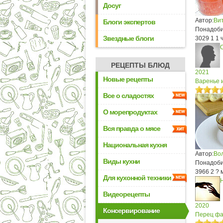
Досуг
Автор:
Ви
Блоги экспертов
Понадоби
Звездные блоги
3029
1
1 
РЕЦЕПТЫ БЛЮД
2021
Новые рецепты
Варенье 
Все о сладостях
О морепродуктах
Вся правда о мясе
Национальная кухня
Автор:
Во
Виды кухни
Понадобит
3966
2
? 
Для кухонной техники
Видеорецепты
2020
Консервирование
Перец фа