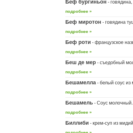
Беф бургиньон
- говядина,
подробнее »
Беф миротон
- говядина ту
подробнее »
Беф роти
- французское на
подробнее »
Беш де мер
- съедобный мо
подробнее »
Бешамелла
- белый соус из
подробнее »
Бешамель
- Соус молочный.
подробнее »
Биллиби
- крем-суп из миди
подробнее »