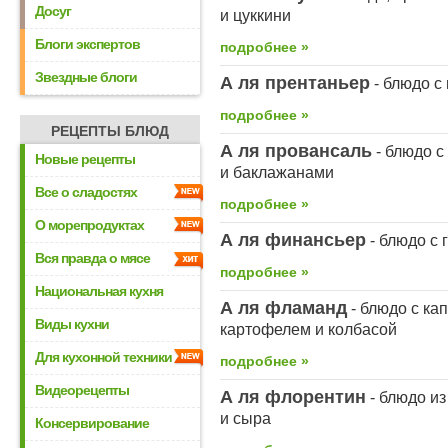
Досуг
и цуккини
Блоги экспертов
подробнее »
Звездные блоги
А ля прентаньер
- блюдо с
подробнее »
РЕЦЕПТЫ БЛЮД
А ля провансаль
- блюдо с
Новые рецепты
и баклажанами
Все о сладостях
подробнее »
О морепродуктах
А ля финансьер
- блюдо с 
Вся правда о мясе
подробнее »
Национальная кухня
А ля фламанд
- блюдо с ка
Виды кухни
картофелем и колбасой
Для кухонной техники
подробнее »
Видеорецепты
А ля флорентин
- блюдо из
и сыра
Консервирование