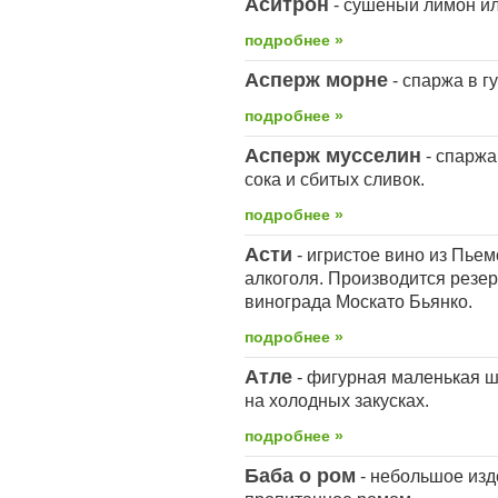
Аситрон
- сушеный лимон или
подробнее »
Асперж морне
- спаржа в г
подробнее »
Асперж мусселин
- спаржа
сока и сбитых сливок.
подробнее »
Асти
- игристое вино из Пье
алкоголя. Производится резе
винограда Москато Бьянко.
подробнее »
Атле
- фигурная маленькая 
на холодных закусках.
подробнее »
Баба о ром
- небольшое изд