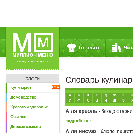
Готовить
Чит
СЕГОДНЯ: 39142 РЕЦЕПТА
Словарь кулинар
БЛОГИ
Кулинария
Выберите
А
Б
В
Г
Д
Ж
З
Домоводство
букву
У
Ф
Х
Ц
Ч
Ш
Э
Красота и здоровье
А ля креоль
- блюдо с гарни
Он и она
подробнее »
Детская комната
А ля нисуаз
- блюдо, приго