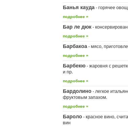
Банья кауда
- горячее ово
подробнее »
Бар ле дюк
- консервирова
подробнее »
Барбакоа
- мясо, приготовл
подробнее »
Барбекю
- жаровня с решетк
и пр.
подробнее »
Бардолино
- легкое италья
фруктовым запахом.
подробнее »
Бароло
- красное вино, счит
вин