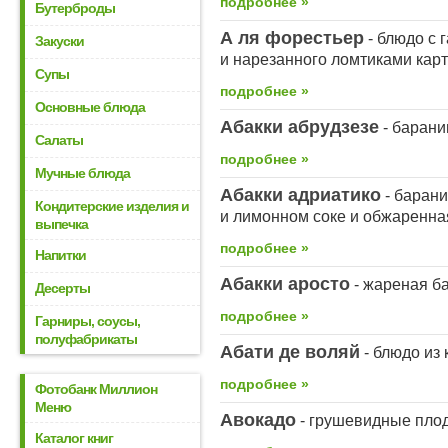
подробнее »
Бутерброды
А ля форестьер
- блюдо с 
Закуски
и нарезанного ломтиками кар
Супы
подробнее »
Основные блюда
Абакки абрудзезе
- барани
Салаты
подробнее »
Мучные блюда
Абакки адриатико
- барани
Кондитерские изделия и
и лимонном соке и обжаренная
выпечка
подробнее »
Напитки
Абакки аросто
- жареная б
Десерты
подробнее »
Гарниры, соусы,
полуфабрикаты
Абати де воляй
- блюдо из
подробнее »
Фотобанк Миллион
Меню
Авокадо
- грушевидные плод
Каталог книг