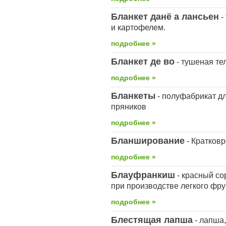
Бланкет данё а лансьен
-
и картофелем.
подробнее »
Бланкет де во
- тушеная те
подробнее »
Бланкеты
- полуфабрикат дл
пряников
подробнее »
Бланширование
- Кратков
подробнее »
Блауфранкиш
- красный со
при производстве легкого фру
подробнее »
Блестящая лапша
- лапша,