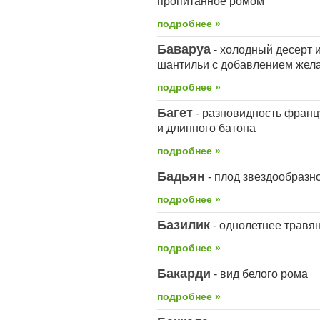
пропитанное ромом
подробнее »
Баваруа
- холодный десерт 
шантильи с добавлением жела
подробнее »
Багет
- разновидность францу
и длинного батона
подробнее »
Бадьян
- плод звездообразн
подробнее »
Базилик
- однолетнее травя
подробнее »
Бакарди
- вид белого рома
подробнее »