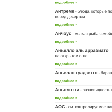
подробнее »
Антреме
- блюда, которые 
перед десертом
подробнее »
Анчоус
- мелкая рыба семей
подробнее »
Аньелло аль аррабиато
-
на открытом огне.
подробнее »
Аньелло гуадзетто
- баран
подробнее »
Аньолотти
- разновидность
подробнее »
АОС
- см. контролируемое н