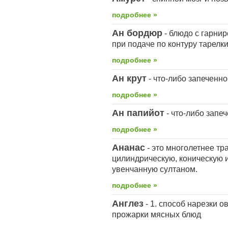
подробнее »
Ан бордюр
- блюдо с гарни
при подаче по контуру тарелки
подробнее »
Ан крут
-
что-либо
запеченное
подробнее »
Ан папийот
-
что-либо
запеч
подробнее »
Ананас
- это многолетнее т
цилиндрическую, коническую 
увенчанную султаном.
подробнее »
Англез
- 1. способ нарезки о
прожарки мясных блюд