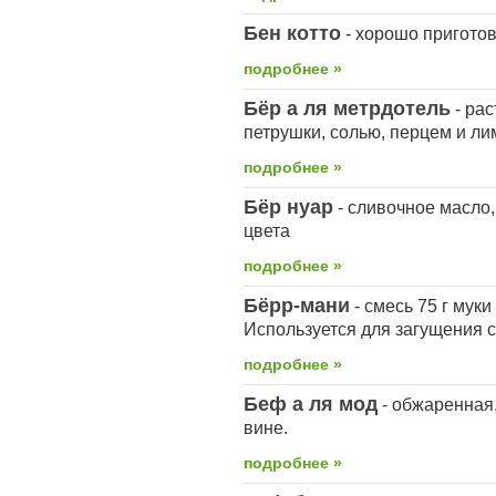
Бен котто
- хорошо пригото
подробнее »
Бёр а ля метрдотель
- ра
петрушки, солью, перцем и л
подробнее »
Бёр нуар
- сливочное масло,
цвета
подробнее »
Бёрр-мани
- смесь 75 г муки
Используется для загущения с
подробнее »
Беф а ля мод
- обжаренная,
вине.
подробнее »