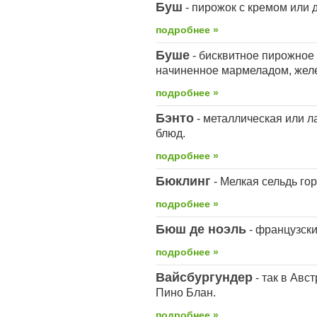
Буш
- пирожок с кремом или
подробнее »
Буше
- бисквитное пирожное 
начиненное мармеладом, желе
подробнее »
Бэнто
- металлическая или л
блюд.
подробнее »
Бюклинг
- Мелкая сельдь гор
подробнее »
Бюш де ноэль
- французски
подробнее »
Вайсбургундер
- так в Авс
Пино Блан.
подробнее »