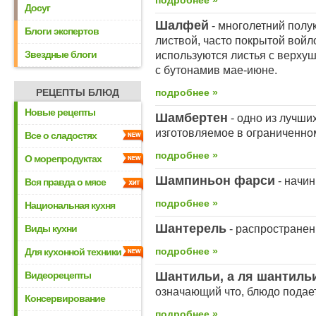
подробнее »
Досуг
Шалфей
- многолетний полу
Блоги экспертов
листвой, часто покрытой войл
Звездные блоги
используются листья с верху
с бутонамив мае-июне.
РЕЦЕПТЫ БЛЮД
подробнее »
Новые рецепты
Шамбертен
- одно из лучши
изготовляемое в ограниченно
Все о сладостях
подробнее »
О морепродуктах
Шампиньон фарси
- начин
Вся правда о мясе
подробнее »
Национальная кухня
Шантерель
Виды кухни
- распространен
подробнее »
Для кухонной техники
Видеорецепты
Шантильи, а ля шантиль
означающий что, блюдо подает
Консервирование
подробнее »