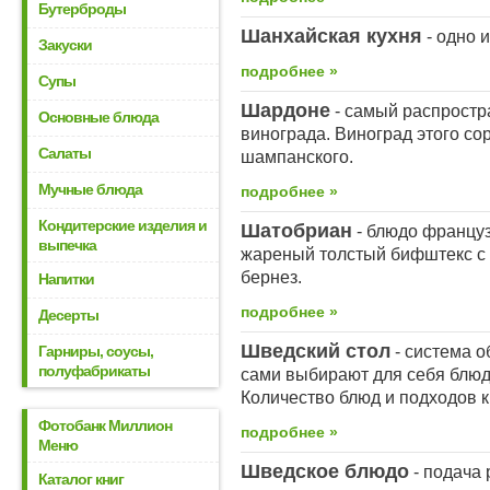
Бутерброды
Шанхайская кухня
- одно 
Закуски
подробнее »
Супы
Шардоне
- самый распрост
Основные блюда
винограда. Виноград этого со
Салаты
шампанского.
Мучные блюда
подробнее »
Кондитерские изделия и
Шатобриан
- блюдо француз
выпечка
жареный толстый бифштекс с
бернез.
Напитки
подробнее »
Десерты
Шведский стол
Гарниры, соусы,
- система о
полуфабрикаты
сами выбирают для себя блюд
Количество блюд и подходов к
Фотобанк Миллион
подробнее »
Меню
Шведское блюдо
- подача 
Каталог книг