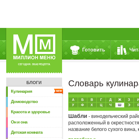
Готовить
Чит
СЕГОДНЯ: 39142 РЕЦЕПТА
Словарь кулинар
БЛОГИ
Кулинария
Выберите
А
Б
В
Г
Д
Ж
З
Домоводство
букву
У
Ф
Х
Ц
Ч
Ш
Э
Красота и здоровье
Шабли
- винодельческий рай
Он и она
расположенный в окрестностя
название белого сухого вина,
Детская комната