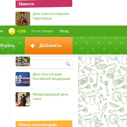
Новости
День Святого Николая
Чудотворца
+100
он
Регистрация
Вход
Международный день
чая
Играть
Добавить
День обезьян
День Конституции
Российской Федерации
Международный день
танго
Новые комментарии