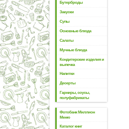
Бутерброды
Закуски
Супы
Основные блюда
Салаты
Мучные блюда
Кондитерские изделия и
выпечка
Напитки
Десерты
Гарниры, соусы,
полуфабрикаты
Фотобанк Миллион
Меню
Каталог книг