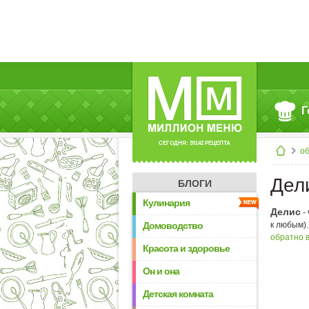
Г
СЕГОДНЯ: 39142 РЕЦЕПТА
об
Дел
БЛОГИ
Кулинария
Делис
-
Домоводство
к любым).
обратно 
Красота и здоровье
Он и она
Детская комната