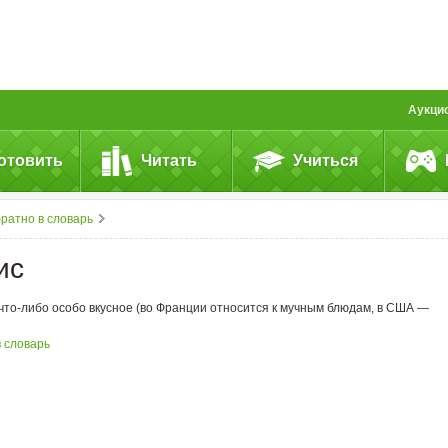
Аукци
отовить
Читать
Учиться
ратно в словарь
ис
что-либо
особо вкусное (во Франции относится к мучным блюдам, в США —
в словарь