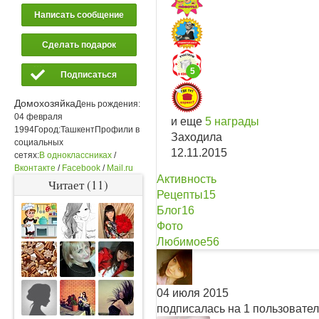
Написать сообщение
Сделать подарок
5
Подписаться
Домохозяйка
День рождения:
04 февраля
и еще
5 награды
1994
Город:
Ташкент
Профили в
Заходила
социальных
12.11.2015
сетях:
В одноклассниках
/
Вконтакте
/
Facebook
/
Mail.ru
Активность
Читает (11)
Рецепты
15
Блог
16
Фото
Любимое
56
04 июля 2015
подписалась на 1 пользовате