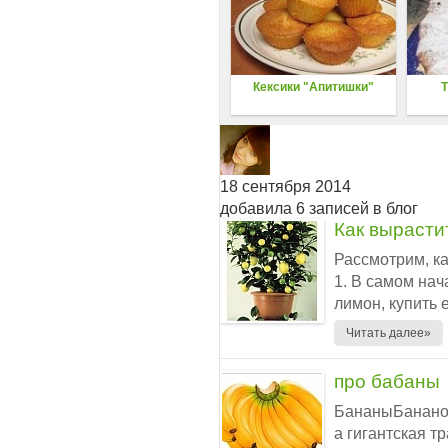
Кексики "Апитишки"
Т
18 сентября 2014
добавила 6 записей в блог
Как вырасти
Рассмотрим, к
1. В самом нач
лимон, купить 
Читать далее»
про бабаны
БананыБананов
а гигантская т