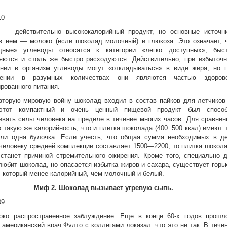
 — действительно высококалорийный продукт, но основные источн
в нем — молоко (если шоколад молочный) и глюкоза. Это означает, 
дные» углеводы относятся к категории «легко доступных», быс
яются и столь же быстро расходуются. Действительно, при избыточ
ении в организм углеводы могут «откладываться» в виде жира, но 
лении в разумных количествах они являются частью здорово
рованного питания.
вторую мировую войну шоколад входил в состав пайков для летчико
этот компактный и очень ценный пищевой продукт был спосо
вать силы человека на пределе в течение многих часов. Для сравнен
 такую же калорийность, что и плитка шоколада (400−500 ккал) имеют 
или одна булочка. Если учесть, что общая сумма необходимых в д
человеку средней комплекции составляет 1500—2200, то плитка шокол
станет причиной стремительного ожирения. Кроме того, специально 
 любит шоколад, но опасается избытка жиров и сахара, существует горь
 который менее калорийный, чем молочный и белый.
Миф 2. Шоколад вызывает угревую сыпь.
око распространенное заблуждение. Еще в конце 60-х годов прошл
 американский врач Фулто с коллегами доказал, что это не так. В тече