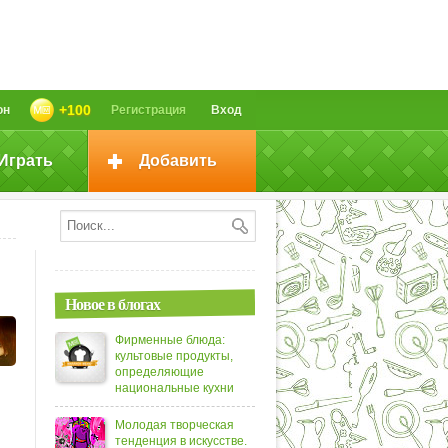
+100
он
Регистрация
Вход
Играть
Добавить
Новое в блогах
Фирменные блюда:
культовые продукты,
определяющие
национальные кухни
Молодая творческая
тенденция в искусстве.