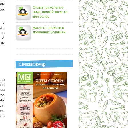
ком
Отзыв трихолога о
ких
никотиновой кислоте
для волос
я в
нию
маски от перхоти в
домашних условиях
 не
. А
ным
Свежий номер
ьно
ина
нии
гов
бах
му.
ом,
а в