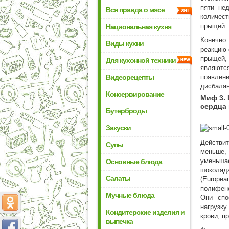
пяти не
Вся правда о мясе
количест
прыщей.
Национальная кухня
Конечно
Виды кухни
реакцию 
прыщей,
Для кухонной техники
являются
Видеорецепты
появлен
дисбалан
Консервирование
Миф 3.
сердца 
Бутерброды
Закуски
Действит
Супы
меньше,
уменьша
Основные блюда
шоколад
Салаты
(Europea
полифено
Мучные блюда
Они спо
нагрузку
Кондитерские изделия и
крови, п
выпечка