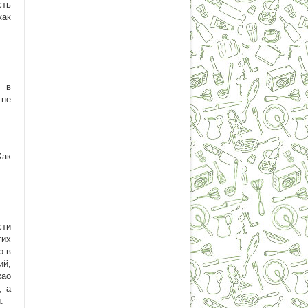
сть
как
я в
 не
Как
сти
гих
о в
ий,
као
, а
.