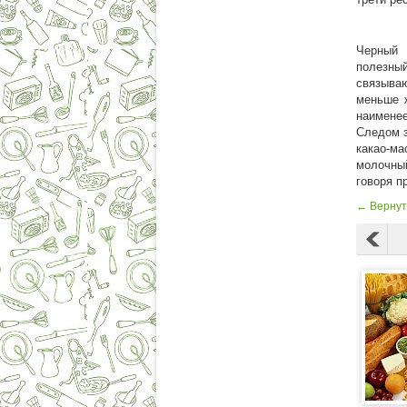
Черный 
полезны
связываю
меньше ж
наименее
Следом з
какао-ма
молочны
говоря п
← Вернут