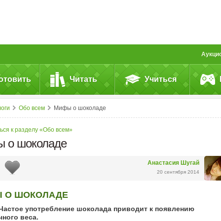
Аукци
отовить
Читать
Учиться
логи
Обо всем
Мифы о шоколаде
ься к разделу «Обо всем»
 о шоколаде
Анастасия Шугай
20 сентября 2014
 О ШОКОЛАДЕ
 Частое употребление шоколада приводит к появлению
ного веса.