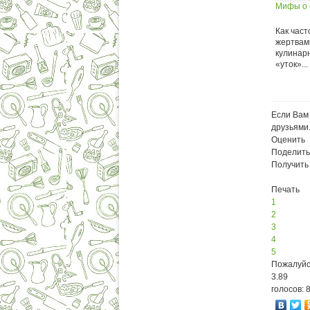
Мифы о 
Как час
жертвам
кулинар
«уток»...
Если Вам 
друзьями
Оценить
Поделить
Получить
Печать
1
2
3
4
5
Пожалуйс
3.89
голосов: 