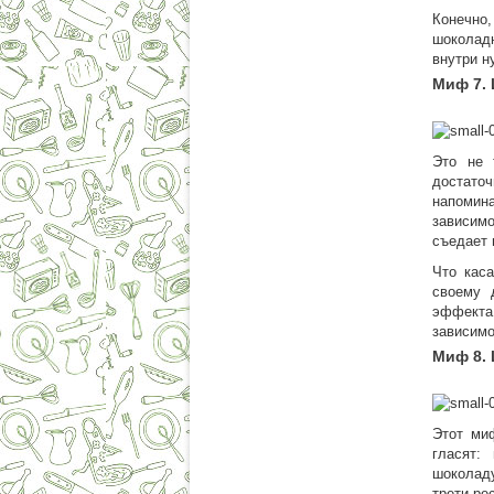
Конечно,
шоколадн
внутри н
Миф 7.
Это не 
достато
напомин
зависим
съедает 
Что кас
своему 
эффекта
зависимо
Миф 8.
Этот ми
гласят:
шоколаду
трети ре