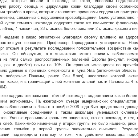
иды, которые попали в шоколад из какао, способны поддержив
ную работу сердца и циркуляцию крови благодаря своей особенно
ия тромбов в крови, которые становятся причинами сердечных приступо
олезней, связанных с нарушением кровообращения. Было установлено, 
ий кусок темного шоколада содержит такое же количество флавоноид
ь яблок, 4 чашки чая, 28 стаканов белого вина или 2 стакана красного ви
й недавно в какао эпикатехин благодаря своему влиянию на здоро
настоящую сенсацию. Профессор Гарвардского университета Нор
рг открыл в результате исследований положительное воздействие ка
века. Он обнаружил, что эпикатехин может снизить заболеваемо
я из пяти самых распространённых болезней Европы (инсульт, инфа
а, рак и диабет) почти на 10%. Он сравнил имеющиеся во врачеб
ниях данные о причинах смертности в Куна Яла (автономная область
ом побережье Панамы, ранее Сан Блаз), население которой акти
яет какао, и в граничащей с ней континентальной части Панамы за 4 г
04).
кие кардиологи называют тёмный шоколад с содержанием какао более
ким аспирином». На ежегодном съезде американских специалистов
м заболеваниям в Чикаго в ноябре 2006 года был представлен докла
о биоактивные соединения в таком шоколаде уменьшают склеива
тов. Ученые сравнивали кровь тех пациентов, кто ел шоколад, и тех, 
 хлеб. Каких-либо изменений у второй группы не было найдено, риск
овения тромбов у первой группы значительно снизился. Результ
ваний подтвердили гипотезу о том, что действие шоколада подо