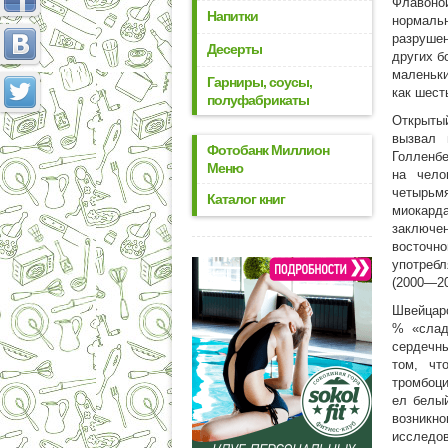
Флавоно
Напитки
нормаль
разрушен
Десерты
других б
маленьк
Гарниры, соусы,
как шест
полуфабрикаты
Открыты
вызвал 
Фотобанк Миллион
Голленбе
Меню
на чело
четырьм
Каталог книг
миокард
заключе
восточн
употребл
(2000—20
Швейцарс
% «слад
сердечны
том, чт
тромбоци
ел белый
возникн
исследо