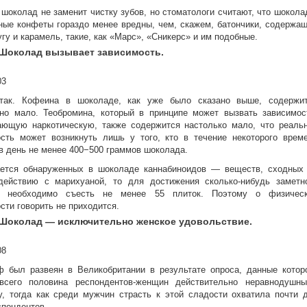
 шоколад не заменит чистку зубов, но стоматологи считают, что шокола
ые конфеты гораздо менее вредны, чем, скажем, батончики, содержа
угу и карамель, такие, как «Марс», «Сникерс» и им подобные.
 Шоколад вызывает зависимость.
так. Кофеина в шоколаде, как уже было сказано выше, содержи
чно мало. Теобромина, который в принципе может вызвать зависимос
ающую наркотическую, также содержится настолько мало, что реаль
ость может возникнуть лишь у того, кто в течение некоторого врем
в день не менее 400−500 граммов шоколада.
ается обнаруженных в шоколаде каннабиноидов — веществ, сходных
действию с марихуаной, то для достижения сколько-нибудь заметн
 необходимо съесть не менее 55 плиток. Поэтому о физичес
сти говорить не приходится.
 Шоколад — исключительно женское удовольствие.
ф был развеян в Великобритании в результате опроса, данные котор
 всего половина респондентов-женщин действительно неравнодушн
, тогда как среди мужчин страсть к этой сладости охватила почти 
спондентов.