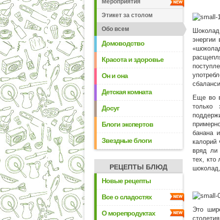
Мероприятия
Этикет за столом
Обо всем
Шоколад
энергии 
Домоводство
«шокола
расщепл
Красота и здоровье
поступл
употреб
Он и она
сбаланси
Детская комната
Еще во 
только 
Досуг
поддержи
Блоги экспертов
примерно
банана 
Звездные блоги
калорий 
вряд ли 
тех, кто
РЕЦЕПТЫ БЛЮД
шоколад,
Новые рецепты
Все о сладостях
Это шир
О морепродуктах
столетия