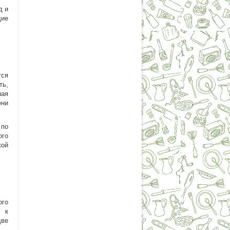
д и
щие
тся
ть,
ная
ени
 по
ого
кой
ого
ы к
две