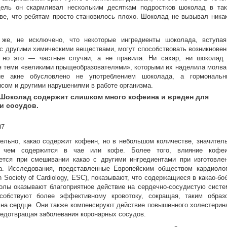
дель он скармливал нескольким десяткам подростков шоколад в та
ве, что ребятам просто становилось плохо. Шоколад не вызывал ника
 же, не исключено, что некоторые ингредиенты шоколада, вступа
с другими химическими веществами, могут способствовать возникнове
 но это — частные случаи, а не правила. Ни сахар, ни шоколад
 теми «великими прыщеобразователями», которыми их наделила молва
ие акне обусловлено не употреблением шоколада, а гормональ
сом и другими нарушениями в работе организма.
 Шоколад содержит слишком много кофеина и вреден для
и сосудов.
ельно, какао содержит кофеин, но в небольшом количестве, значител
 чем содержится в чае или кофе. Более того, влияние кофе
ется при смешивании какао с другими ингредиентами при изготовле
а. Исследования, представленные Европейским обществом кардиоло
n Society of Cardiology, ESC), показывают, что содержащиеся в какао-бо
лы оказывают благоприятное действие на сердечно-сосудистую систе
собствуют более эффективному кровотоку, сокращая, таким образ
 на сердце. Они также компенсируют действие повышенного холестерин
редотвращая заболевания коронарных сосудов.