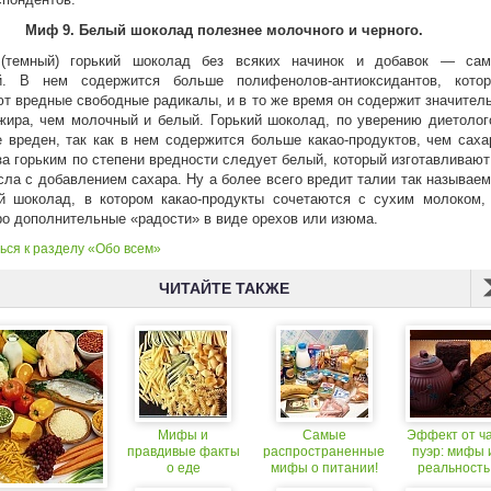
Миф 9. Белый шоколад полезнее молочного и черного.
(темный) горький шоколад без всяких начинок и добавок — са
й. В нем содержится больше полифенолов-антиоксидантов, кото
т вредные свободные радикалы, и в то же время он содержит значител
ира, чем молочный и белый. Горький шоколад, по уверению диетолог
 вреден, так как в нем содержится больше какао-продуктов, чем саха
а горьким по степени вредности следует белый, который изготавливают
сла с добавлением сахара. Ну а более всего вредит талии так называе
й шоколад, в котором какао-продукты сочетаются с сухим молоком,
ро дополнительные «радости» в виде орехов или изюма.
ься к разделу «Обо всем»
ЧИТАЙТЕ ТАКЖЕ
Мифы и
Самые
Эффект от ч
правдивые факты
распространенные
пуэр: мифы 
о еде
мифы о питании!
реальность