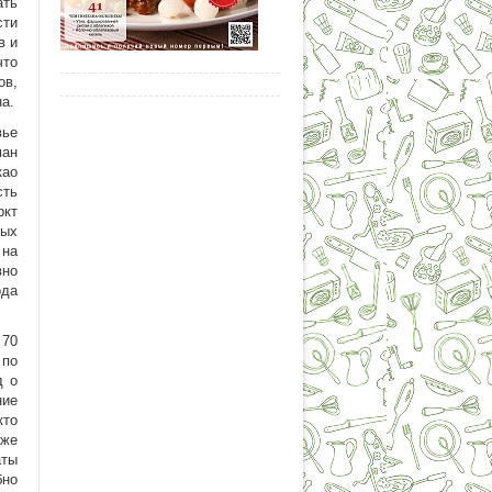
ать
сти
в и
что
ов,
на.
вье
ман
као
сть
ркт
ных
 на
вно
ода
 70
 по
д о
ние
кто
 же
аты
бно