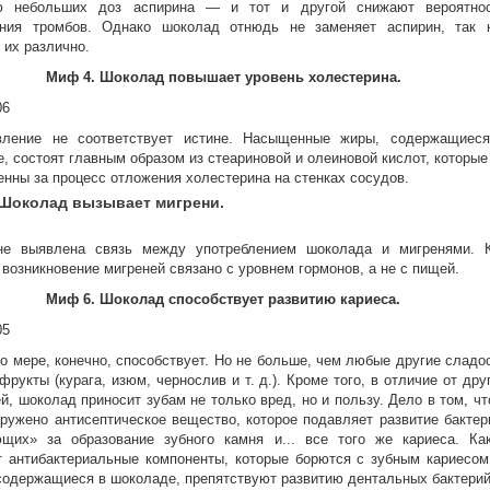
ю небольших доз аспирина — и тот и другой снижают вероятно
ания тромбов. Однако шоколад отнюдь не заменяет аспирин, так 
 их различно.
Миф 4. Шоколад повышает уровень холестерина.
вление не соответствует истине. Насыщенные жиры, содержащиес
, состоят главным образом из стеариновой и олеиновой кислот, которые
енны за процесс отложения холестерина на стенках сосудов.
 Шоколад вызывает мигрени.
не выявлена связь между употреблением шоколада и мигренями. 
 возникновение мигреней связано с уровнем гормонов, а не с пищей.
Миф 6. Шоколад способствует развитию кариеса.
то мере, конечно, способствует. Но не больше, чем любые другие сладо
фрукты (курага, изюм, чернослив и т. д.). Кроме того, в отличие от дру
й, шоколад приносит зубам не только вред, но и пользу. Дело в том, чт
ружено антисептическое вещество, которое подавляет развитие бактер
ющих» за образование зубного камня и... все того же кариеса. Ка
 антибактериальные компоненты, которые борются с зубным кариесом
содержащиеся в шоколаде, препятствуют развитию дентальных бактерий