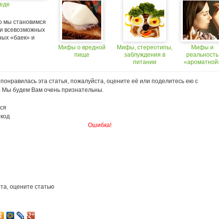
еде
то мы становимся
и всевозможных
ных «баек» и
Мифы о вредной
Мифы, стереотипы,
Мифы и
пище
заблуждения в
реальность
питании
«ароматной
стороны жиз
понравилась эта статья, пожалуйста, оцените её или поделитесь ею с
. Мы будем Вам очень признательны.
ся
 код
Ошибка!
та, оцените статью
8