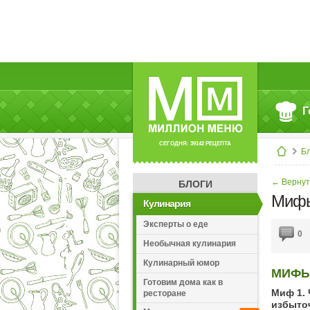
Г
СЕГОДНЯ: 39142 РЕЦЕПТА
Б
← Вернут
БЛОГИ
Мифы
Кулинария
Эксперты о еде
0
Необычная кулинария
Кулинарный юмор
МИФЫ
Готовим дома как в
Миф 1.
ресторане
избыточ