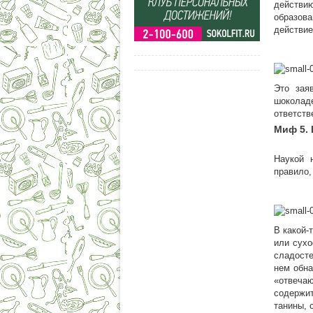
действи
образов
действие
Это зая
шоколаде
ответств
Миф 5.
Наукой 
правило,
В какой-
или сухо
сладосте
нем обна
«отвеча
содержит
танины, 