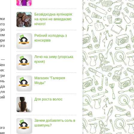
Безвідходна кулінарія:
ики
на кухні не викидаємо
что
нічого!
тро
ном
Рибний холодець з
при
консервів
го
Лечо на зиму (угорська
в —
кухня)
бен
ия:
три
Магазин "Галерея
ень
Моды"
ада
для
кий
Для роста волос
Зачем добавлять соль в
шампунь?
ого
ние