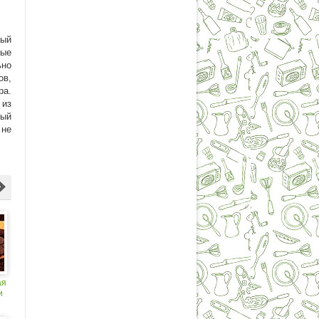
мый
рые
ьно
ов,
ра.
 из
мый
 не
ая
и