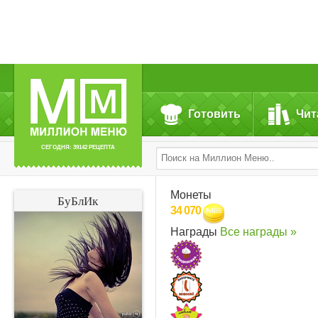
Готовить
Чит
СЕГОДНЯ: 39142 РЕЦЕПТА
Монеты
БуБлИк
34 070
Награды
Все награды »