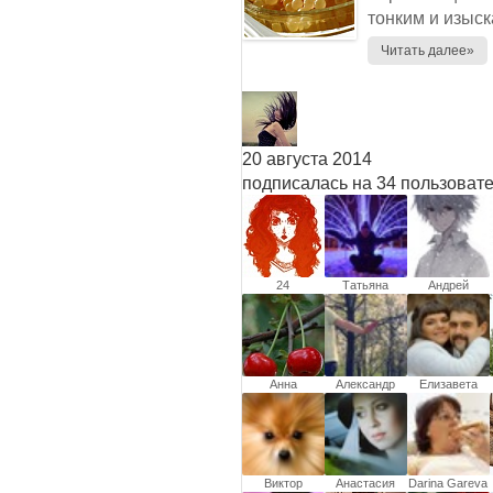
тонким и изыск
Читать далее»
20 августа 2014
подписалась на 34 пользоват
24
Татьяна
Андрей
Скрилёва
Милославский
Анна
Александр
Елизавета
Алексеев
Рублева
Виктор
Анастасия
Darina Gareva