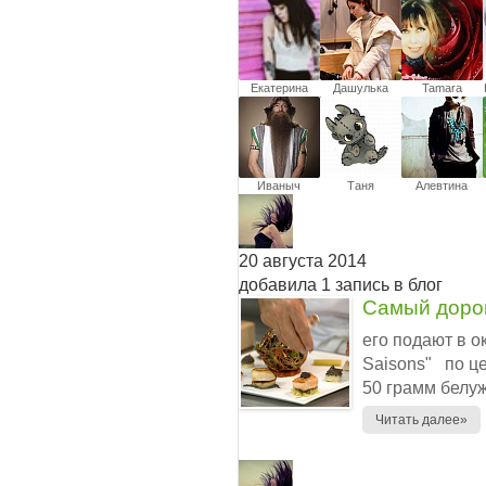
Ямбаев
Шустова
Екатерина
Дашулька
Tamara
Романова
Хвостюк
Shepeleva
Иваныч
Таня
Алевтина
Виговская
Карпова
20 августа 2014
добавила 1 запись в блог
Самый доро
его подают в о
Saisons" по це
50 грамм белуж
Читать далее»