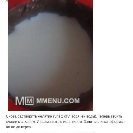
4
Снова растворить желатин (5г в 2 ст.л. горячей воды). Теперь взбить
сливки с сахаром. И размешать с желатином. Залить сливки в формы,
но не до верха.