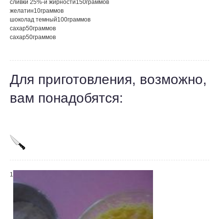
сливки 25%-й жирности
150
граммов
желатин
10
граммов
шоколад темный
100
граммов
сахар
50
граммов
сахар
50
граммов
Для приготовления, возможно,
вам понадобятся:
1