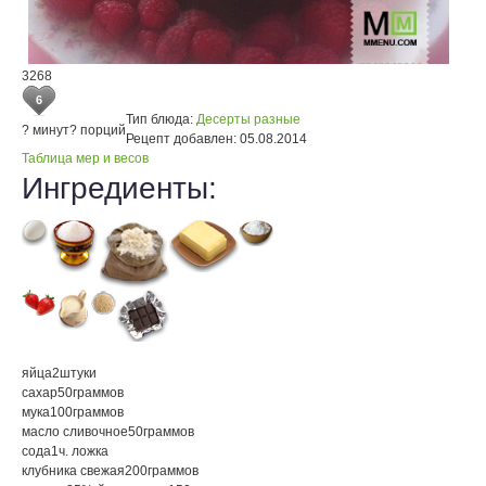
3268
6
Тип блюда:
Десерты разные
? минут
? порций
Рецепт добавлен:
05.08.2014
Таблица мер и весов
Ингредиенты:
яйца
2
штуки
сахар
50
граммов
мука
100
граммов
масло сливочное
50
граммов
сода
1
ч. ложка
клубника свежая
200
граммов