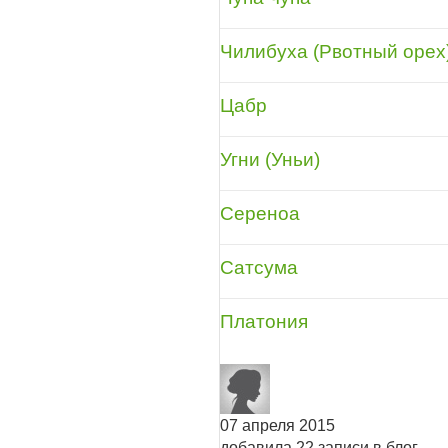
Чилибуха (Рвотный орех
Цабр
Угни (Уньи)
Сереноа
Сатсума
Платония
07 апреля 2015
добавила 22 записи в блог