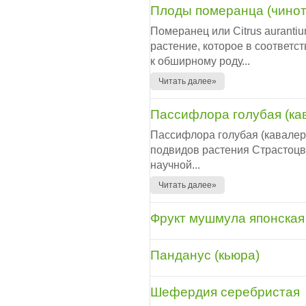
Плоды померанца (чинот
Померанец или Citrus auranti
растение, которое в соответс
к обширному роду...
Читать далее»
Пассифлора голубая (ка
Пассифлора голубая (кавалерс
подвидов растения Страстоцве
научной...
Читать далее»
Фрукт мушмула японская
Панданус (кьюра)
Шефердия серебристая