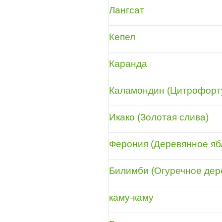
Лангсат
Кепел
Каранда
Каламондин (Цитрофорт
Икако (Золотая слива)
Ферония (Деревянное яб
Билимби (Огуречное дер
каму-каму