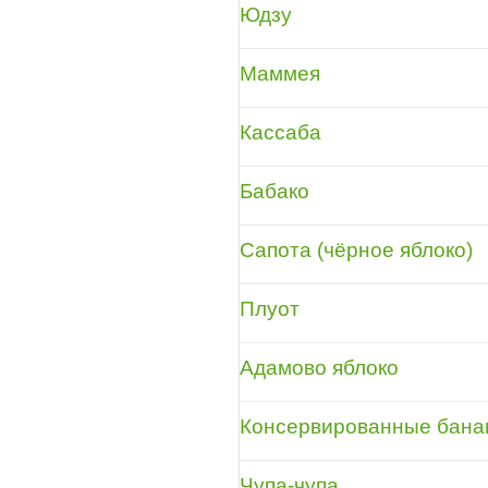
Юдзу
Маммея
Кассаба
Бабако
Сапота (чёрное яблоко)
Плуот
Адамово яблоко
Консервированные бан
Чупа-чупа