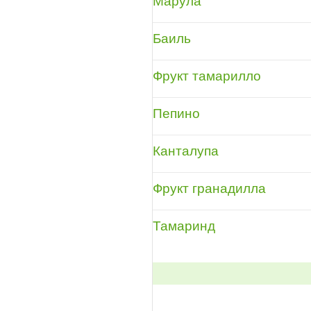
Марула
Баиль
Фрукт тамарилло
Пепино
Канталупа
Фрукт гранадилла
Тамаринд