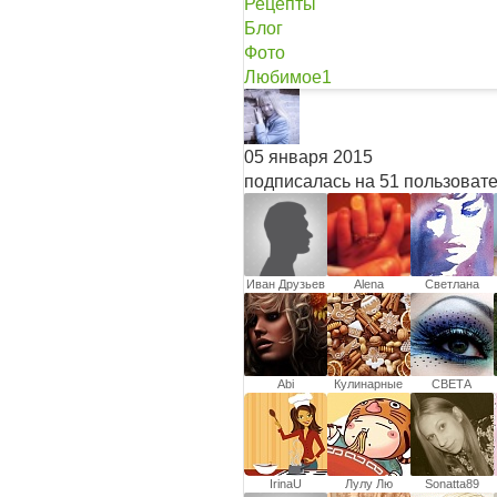
Рецепты
Блог
Фото
Любимое
1
05 января 2015
подписалась на 51 пользоват
Иван Друзьев
Alena
Светлана
Molebnova
Abi
Кулинарные
СВЕТА
записки
IrinaU
Лулу Лю
Sonatta89