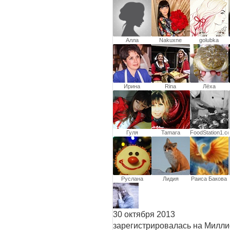
Алла
Nakuxne
golubka
Ирина
Rina
Лёха
Гуля
Tamara
FoodStation1.c
Абдуллаева
Shepeleva
Руслана
Лидия
Раиса Бакова
Комардина
30 октября 2013
зарегистрировалась на Милл