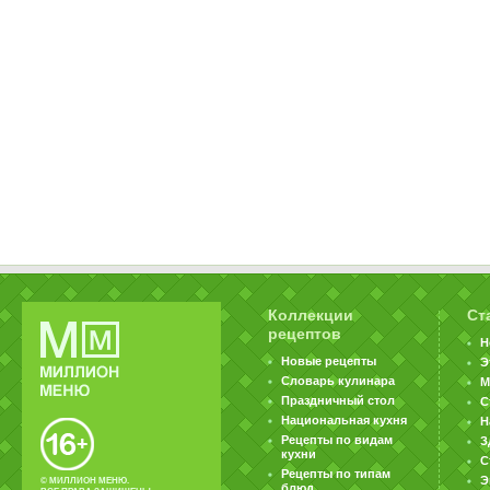
Коллекции
Ст
рецептов
Н
Новые рецепты
Э
Словарь кулинара
М
Праздничный стол
С
Национальная кухня
Н
Рецепты по видам
З
кухни
С
Рецепты по типам
Э
© МИЛЛИОН МЕНЮ.
блюд