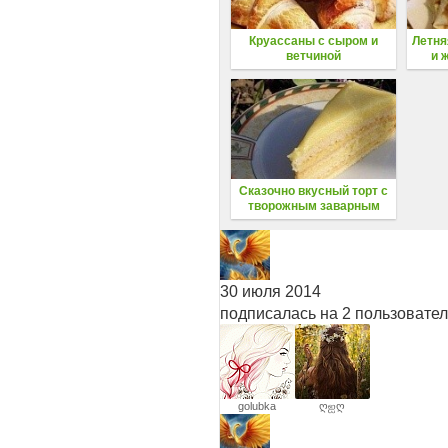
Круассаны с сыром и
Летня
ветчиной
и 
Сказочно вкусный торт с
творожным заварным
кремом
30 июля 2014
подписалась на 2 пользовате
golubka
ღஐღ
A♥л♥ё♥н♥а
ღஐღНиколаеваღஐღ