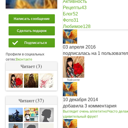
Активность
Рецепты
43
Блог
52
Написать сообщение
Фото
31
Любимое
128
Сделать подарок
Подписаться
03 апреля 2016
подписалась на 1 пользовате
Профили в социальных
сетях:
Вконтакте
Читает (3)
Nakuxne
10 декабря 2014
Читают (37)
добавила 3 комментария
Выглядит очень аппетитно!
Часто делаю
удивительный фрукт!