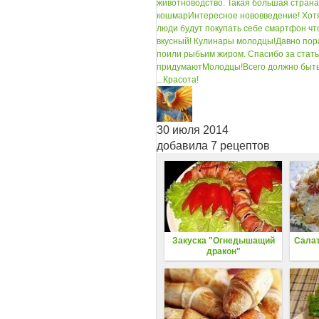
животноводство. Такая большая страна
кошмар
Интересное нововведение! Хотя
люди будут покупать себе смартфон чт
вкусный! Кулинары молодцы!
Давно пор
поили рыбьим жиром. Спасибо за стать
придумают
Молодцы!
Всего должно быть
...
Красота!
30 июля 2014
добавила 7 рецептов
Закуска "Огнедышащий
Салат
дракон"