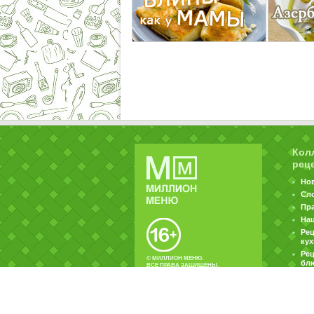
Кол
рец
Но
Сл
Пр
На
Ре
ку
Рец
© МИЛЛИОН МЕНЮ.
бл
ВСЕ ПРАВА ЗАЩИЩЕНЫ.
|
|
Контакты
Пользовательское соглашение
Об