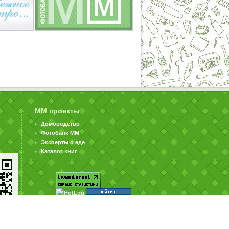
ММ проекты
Домоводство
Фотобанк ММ
Эксперты о еде
Каталог книг
© ООО «Издательство «Миллион Меню» 2002