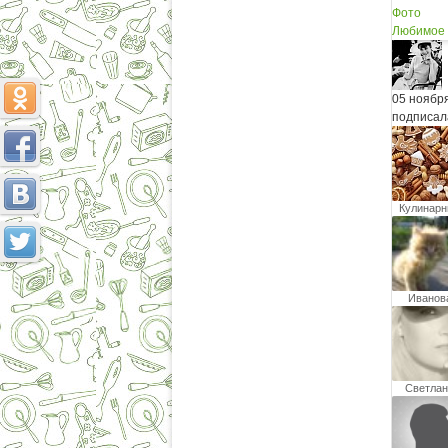
Фото
Любимое
05 ноябр
подписал
Кулинар
записк
Иванов
Ирина
Светлан
Голубев