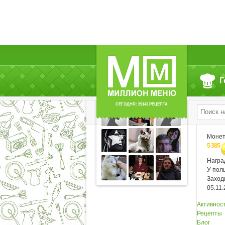
Г
Читают (10)
СЕГОДНЯ: 39142 РЕЦЕПТА
Моне
5 385
Нагр
У пол
Заход
05.11
Активнос
Рецепты
Блог