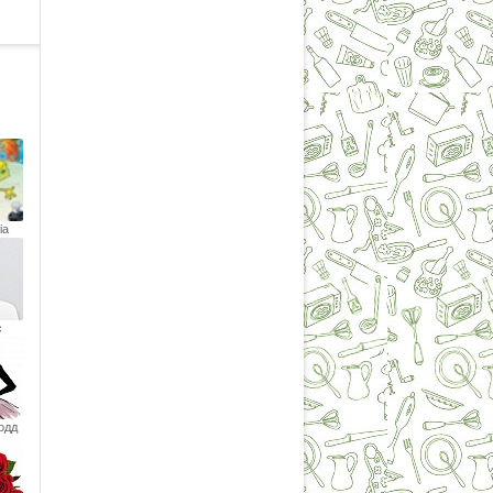
ia
с
одд