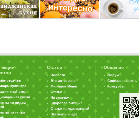
лекции
Статьи
Общение
ептов
Новости
Форум
вые рецепты
Это интересно
Социальная сеть
оварь кулинара
Миллион Меню
Конкурсы
аздничный стол
Статьи
циональная кухня
На заметку
цепты по видам
Здоровое питание
хни
Статьи пользователей
епты по типам
Эксперты о еде
юд
|
|
|
ратная связь
Карта сайта
Реклама на сайте
Вакансии