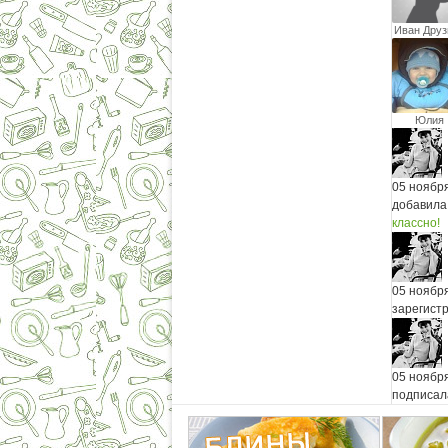
Иван Друз
Юлия
Рощеню
05 ноябр
добавила
классно!
05 ноябр
зарегист
05 ноябр
подписал