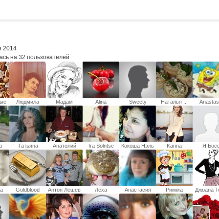
я 2014
ась на 32 пользователей
ные
Людмила
Мадам
Alina
Sweety
Наталья ...
Anastas
и
Щербань
Повари
Fokina
(Усевич)
а
Татьяна
Анатолий
Ira Solntse
Кокоша Нэль
Karina
Я Бос
Бухоник
Палихов
Orishkevich
а
Goldblood
Антон Лешев
Лёха
Анастасия
Римма
Джоана Т
а
Глушенко