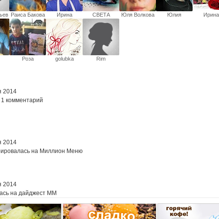
ьев
Раиса Бакова
Ирина
СВЕТА
Юля Волкова
Юлия
Иринa
Молдавчук
Popelyhi
Роза
golubka
Rim
к
Дюженковa
я 2014
 1 комментарий
я 2014
рировалась на Миллион Меню
я 2014
ась на дайджест ММ