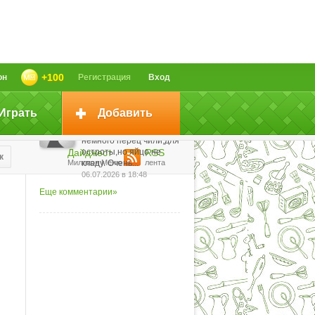
чай со сливками, а не
киргизский/ногайский.
Киргизский - это
вариант калмыцкого,...
29.07.2026 в 12:38
До готовности - это
+100
он
Регистрация
Вход
сколько?
13.07.2026 в 22:23
Играть
Добавить
Готовлю этот салат лет
30. Ещё добавляю
немного перец чили,для
Дайджест
остроты,но яйцо не
RSS
к
Миллион Меню
кладу. Очень...
лента
06.07.2026 в 18:48
Еще комментарии»