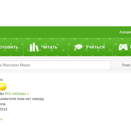
Аукци
отовить
Читать
Учиться
Поис
ты
ады
Все награды »
ьзователя пока нет наград
ила
.2014
ть