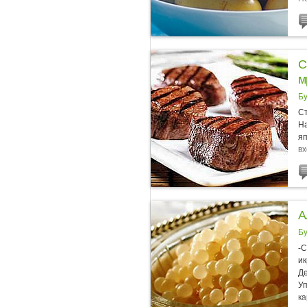
не
С
м
Б
Ст
Н
яп
вх
не
А
Б
-С
ик
Де
Уп
ка