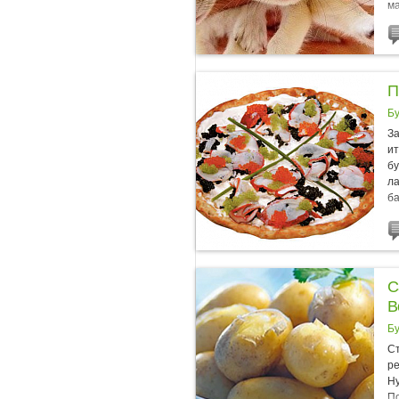
ма
с..
П
Б
За
ит
бу
ла
ба
С
B
Б
Ст
ре
Ну
По