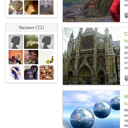
пр
ме
Читают (22)
С
Б
За
до
со
от
пр
М
Б
Мо
мн
од
Мн