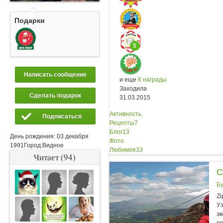
Подарки
5
Написать сообщение
и еще
6 награды
Заходила
Сделать подарок
31.03.2015
Активность
Подписаться
Рецепты
7
Блог
13
День рождения:
03 декабря
Фото
1991
Город:
Видное
Любимое
33
Читает (94)
С
Б
Zi
Уэ
эк