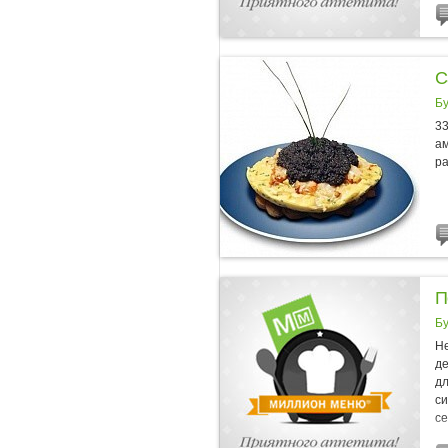
C
Б
33
ам
ра
П
Б
Не
де
дл
си
се