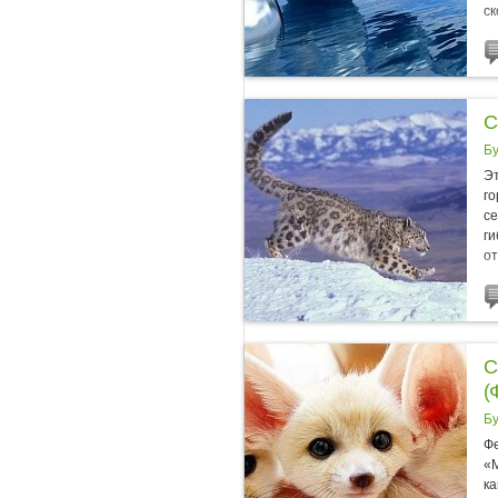
ск
С
Б
Э
го
се
ги
от
С
(
Б
Фе
«
ка