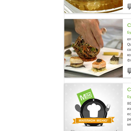
С
Б
ег
Qu
со
ко
фл
С
Б
80
из
ес
ре
мя