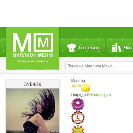
Готовить
Чит
СЕГОДНЯ: 39142 РЕЦЕПТА
Монеты
БуБлИк
34 070
Награды
Все награды »