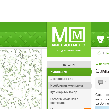
Г
СЕГОДНЯ: 39142 РЕЦЕПТА
Б
← Вернут
БЛОГИ
Самый
Кулинария
Эксперты о еде
0
Необычная кулинария
Кулинарный юмор
Стоит ок
Готовим дома как в
на остро
ресторане
La Bonno