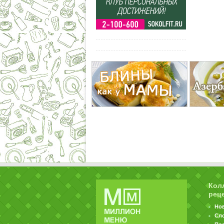
Кол
рец
Но
Сл