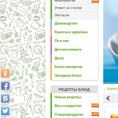
Мероприятия
Этикет за столом
Обо всем
Домоводство
Красота и здоровье
Он и она
Детская комната
Досуг
Блоги экспертов
Звездные блоги
← Вернут
РЕЦЕПТЫ БЛЮД
Новые рецепты
Все о сладостях
О морепродуктах