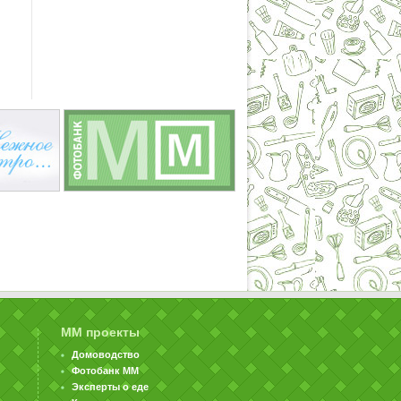
ММ проекты
Домоводство
Фотобанк ММ
Эксперты о еде