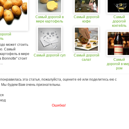
Самый дорогой в
Самый дорогой
Самый
мире картофель
кофе
дорогой
коктейль
орогой
ль
юдо может стоить
о. Самый
 картофель в мире
Самый дорогой суп
Самый дорогой
a Bonnotte" стоит
салат
Самый
..
дорогой в ми
ром
понравилась эта статья, пожалуйста, оцените её или поделитесь ею с
. Мы будем Вам очень признательны.
ся
 код
Ошибка!