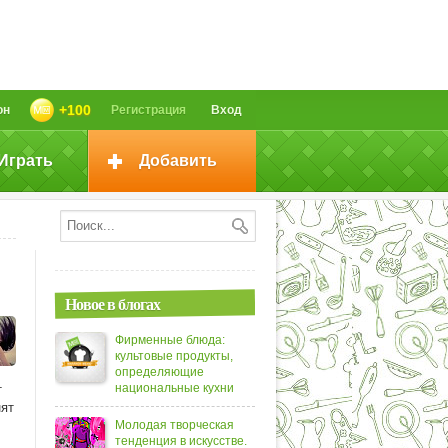
+100
он
Регистрация
Вход
Играть
Добавить
Новое в блогах
Фирменные блюда:
культовые продукты,
определяющие
национальные кухни
т
нят
Молодая творческая
тенденция в искусстве.