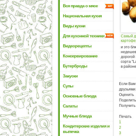
Вся правда о мясе
Национальная кухня
Виды кухни
Для кухонной техники
Самый д
картофе
Видеорецепты
и это бл
недешев
Консервирование
дорогой
сорта "L
Бутерброды
в районе.
Закуски
Если Вам 
Супы
друзьями
Оценить
Основные блюда
Поделить
Салаты
Получить
Мучные блюда
Печать
1
Кондитерские изделия и
2
выпечка
3