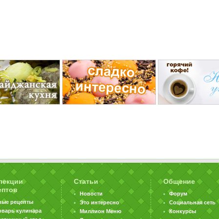
лекции
Статьи
Общение
ептов
Новости
Форум
вые рецепты
Это интересно
Социальная сеть
оварь кулинара
Миллион Меню
Конкурсы