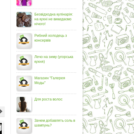
Безвідходна кулінарія:
на кухні не викидаємо
нічого!
Рибний холодець з
консервів
Лечо на зиму (угорська
кухня)
Магазин "Галерея
Моды"
Для роста волос
Зачем добавлять соль в
шампунь?