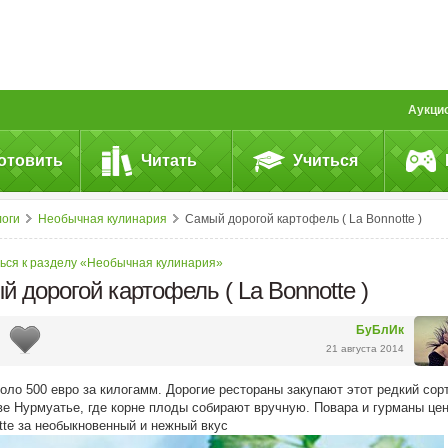
Аукци
отовить
Читать
Учиться
логи
Необычная кулинария
Самый дорогой картофель ( La Bonnotte )
ься к разделу «Необычная кулинария»
 дорогой картофель ( La Bonnotte )
БуБлИк
21 августа 2014
оло 500 евро за килогамм. Дорогие рестораны закупают этот редкий сор
ве Нурмуатье, где корне плоды собирают вручную. Повара и гурманы це
tte за необыкновенный и нежный вкус