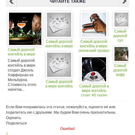
ЧИТАЙТЕ ТАКЖЕ
Самый
дорогой
суп
Самый дорогой
Самый дорогой
коктейль в мире
коктейль в мире:
Самый дорогой
эпический провал
коктейль в мире
Самый дорогой
коктейль в мире
Самый
создал Джоэль
дорогой
кофе
Хэффернан из
Мельбурна.
Самый дорогой
Стоимость этого
в мире коктейль
Самый дорогой в
напитка...
мире коктейль
стоит 40 тысяч
долларов
Если Вам понравилась эта статья, пожалуйста, оцените её или
поделитесь ею с друзьями. Мы будем Вам очень признательны.
Оценить
Поделиться
Ошибка!
1