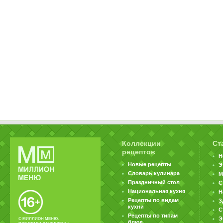
Коллекции
Ст
рецептов
Н
Новые рецепты
Э
Словарь кулинара
М
Праздничный стол
С
Национальная кухня
Н
Рецепты по видам
З
кухни
С
Рецепты по типам
Э
© МИЛЛИОН МЕНЮ.
блюд