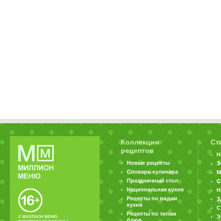
Коллекции
Ст
рецептов
Н
Новые рецепты
Э
Словарь кулинара
М
Праздничный стол
С
Национальная кухня
Н
Рецепты по видам
З
кухни
С
Рецепты по типам
Э
© МИЛЛИОН МЕНЮ.
блюд