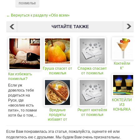
похмелье
← Вернуться к разделу «Обо всем»
ЧИТАЙТЕ ТАКЖЕ
Коктейли
К°
Груша спасет от
Спаржа спасает
похмелья
от похмелья
Как избежать
похмелья?
Если уж
довелось тебе
родиться на
КОКТЕЙЛИ
Руси, где
ИЗ
«веселие есть
КОНЬЯКА
Вредные
Рецепт коктейля
пити», то помни
продукты
от похмелья
хотя бы о том,...
избавят от
похмелья (18+)
Если Вам понравилась эта статья, пожалуйста, оцените её или
поделитесь ею с друзьями. Мы будем Вам очень признательны.