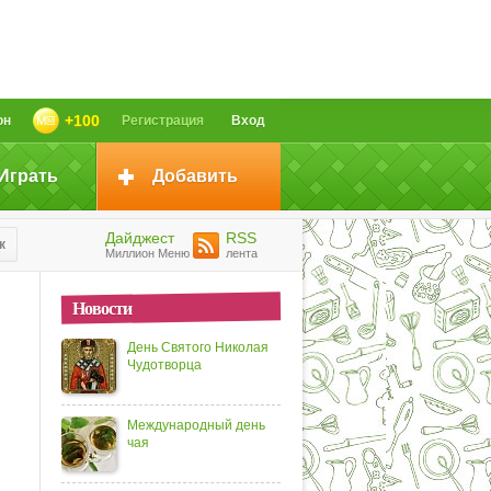
+100
он
Регистрация
Вход
Играть
Добавить
Дайджест
RSS
к
Миллион Меню
лента
Новости
День Святого Николая
Чудотворца
Международный день
чая