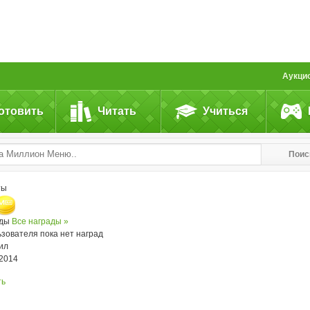
Аукци
отовить
Читать
Учиться
Поис
ты
ады
Все награды »
ьзователя пока нет наград
ил
.2014
ть