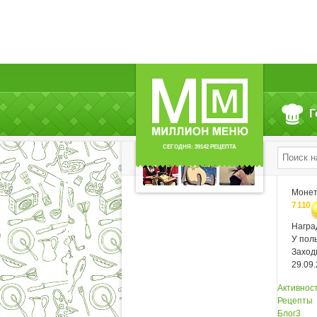
Читают (9)
Г
СЕГОДНЯ: 39142 РЕЦЕПТА
Моне
7 110
Нагр
У пол
Заход
29.09
Активнос
Рецепты
Блог
3