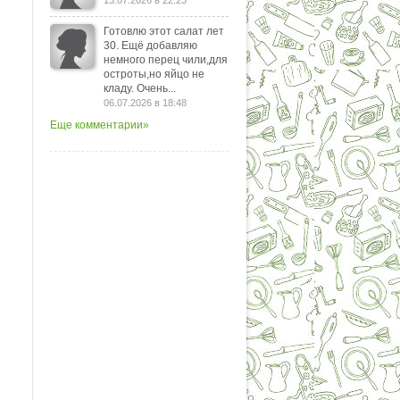
13.07.2026 в 22:23
Готовлю этот салат лет
30. Ещё добавляю
немного перец чили,для
остроты,но яйцо не
кладу. Очень...
06.07.2026 в 18:48
Еще комментарии»