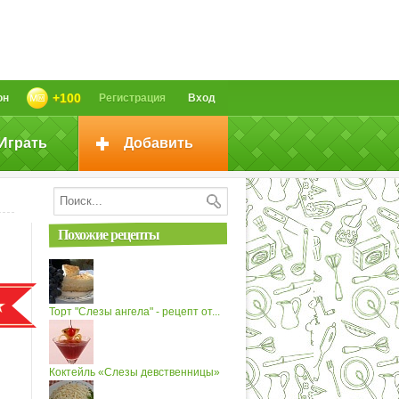
+100
он
Регистрация
Вход
Играть
Добавить
Похожие рецепты
Торт "Слезы ангела" - рецепт от...
Коктейль «Слезы девственницы»