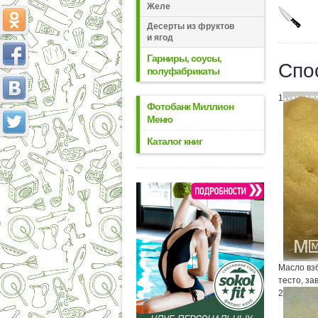
Желе
Десерты из фруктов
и ягод
Гарниры, соусы,
Спо
полуфабрикаты
1
Фотобанк Миллион
Меню
Каталог книг
Масло вз
тесто, за
2