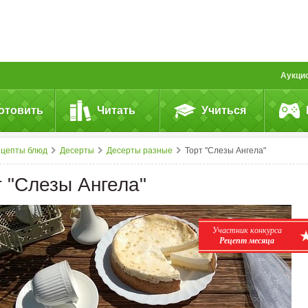
Аукци
отовить
Читать
Учиться
ецепты блюд
Десерты
Десерты разные
Торт "Слезы Ангела"
т "Слезы Ангела"
Участник конкурса
Рецепт месяца