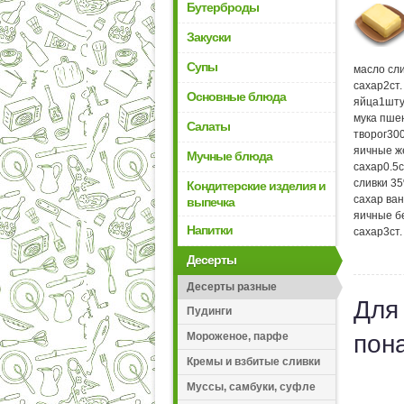
Бутерброды
Закуски
Супы
масло сл
сахар
2
ст
Основные блюда
яйца
1
шту
мука пше
Салаты
творог
30
яичные ж
Мучные блюда
сахар
0.5
сливки 3
Кондитерские изделия и
сахар ва
выпечка
яичные б
Напитки
сахар
3
ст
Десерты
Десерты разные
Для
Пудинги
Мороженое, парфе
пон
Кремы и взбитые сливки
Муссы, самбуки, суфле