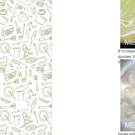
В готову
духовке 3
6
Белки вз