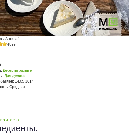
зы Ангела"
4899
й
:
Десерты разные
я:
Для духовки
обавлен:
14.05.2014
ость:
Средняя
ер и весов
редиенты: