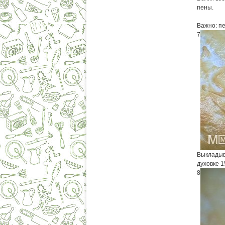
пены.
Важно: пе
7
Выкладыв
духовке 1
8