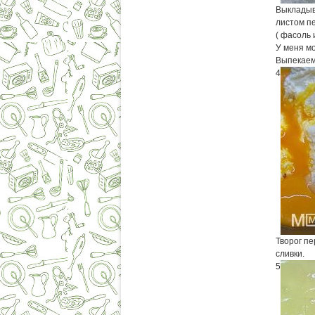
Выкладыв
листом п
( фасоль 
У меня мо
Выпекаем 
4
Творог пе
сливки.
5