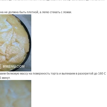
на не должна быть плотной, а легко стекать с ложки.
аем белковую массу на поверхность торта и выпекаем в разогретой до 160 С
5 минут.