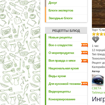
Досуг
Блоги экспертов
Звездные блоги
Торт "Сле
РЕЦЕПТЫ БЛЮД
Новые рецепты
9
Все о сладостях
1 час
12 порци
О морепродуктах
Тип блюда
Технологи
Вся правда о мясе
Рецепт д
Калорийн
Национальная кухня
Автор
Виды кухни
Для кухонной техники
СВЕТА
Видеорецепты
Таблица м
Инг
Консервирование