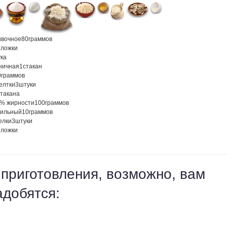
ивочное
80
граммов
. ложки
ка
ничная
1
стакан
0
граммов
елтки
3
штуки
стакана
5% жирности
100
граммов
нильный
10
граммов
елки
3
штуки
. ложки
 приготовления, возможно, вам
адобятся: