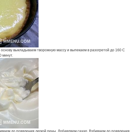
ю основу выкладываем творожную массу и выпекаем в разогретой до 160 С
0 минут.
биваем до появления легкой пены. Добавляем сахар. Взбиваем до появления