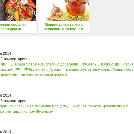
рячая овощная
Маринованая тыква с
сковородка.
чесноком и фенхелем.
ря 2014
 9 комментариев
!!!!!!!! ...
Tamara Shepeleva, спасибо,дорогая!!!!!!!!!!!
964149, Спасибо!!!!!!!!!!
Мария
асибо!!!!!!!!!!!!!!!!
Вкуснятина!
Думаю, что очень вкусно получилось!
Очень вкусно!
цепт!!!!!!!!!!!!!!
Замечательный рецепт!
ря 2014
 3 комментария
громное спасибо,за внимание к рецепту!
Шикарная работа! Браво!!!!!
Люблю
!! со сметанкой,лучком!!!!мммммм
ря 2014