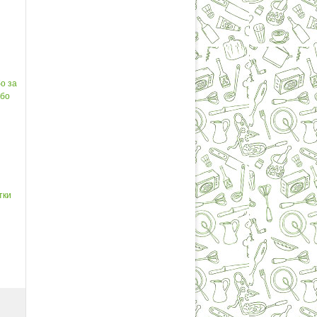
о за
ибо
тки