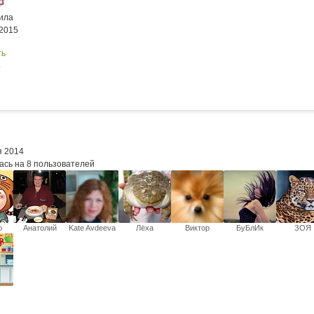
ила
.2015
ть
4
я 2014
ась на 8 пользователей
ю
Анатолий
Kate Avdeeva
Лёха
Виктор
БуБлИк
ЗОЯ
Палихов
Ямбаев
ПАВЛОВ