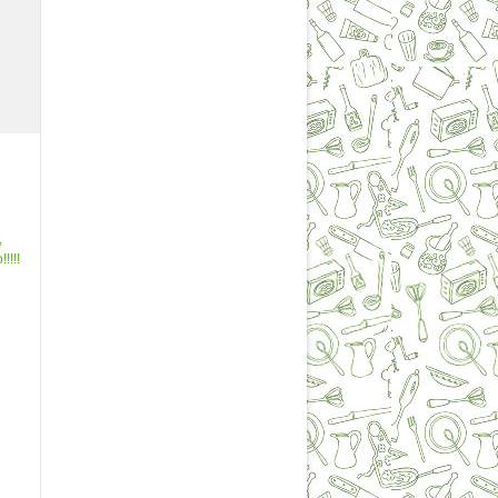
,
!!!!