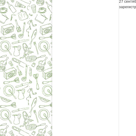
27 сентя
зарегист