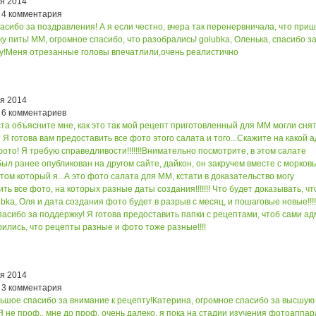
ря 2014
 4 комментария
асибо за поздравления! А я если честно, вчера так перенервничала, что при
ку пить!
ММ, огромное спасибо, что разобрались!
golubka, Оленька, спасибо з
у!
Меня отрезанные головы впечатлили,очень реалистично
ря 2014
 6 комментариев
а объясните мне, как это так мой рецепт приготовленный для ММ могли снят
 Я готова вам предоставить все фото этого салата и того...
Скажите на какой 
ото! Я требую справедливости!!!!!!!
Внимательно посмотрите, в этом салате
ыл ранее опубликован на другом сайте, дайкон, он закручем вместе с морков
 том который я...
А это фото салата для ММ, кстати в доказательство могу
ть все фото, на которых разные даты создания!!!!!!! Что будет доказывать, чт
ubka, Оля и дата создания фото будет в разрыв с месяц, и пошаговые новые!!!!
асибо за поддержку! Я готова предоставить папки с рецептами, чтоб сами а
ились, что рецепты разные и фото тоже разные!!!!
ря 2014
 3 комментария
ьшое спасибо за внимание к рецепту!
Катерина, огромное спасибо за высшую
Я не проф., мне до проф. очень далеко, я пока на стадии изучения фотоаппар