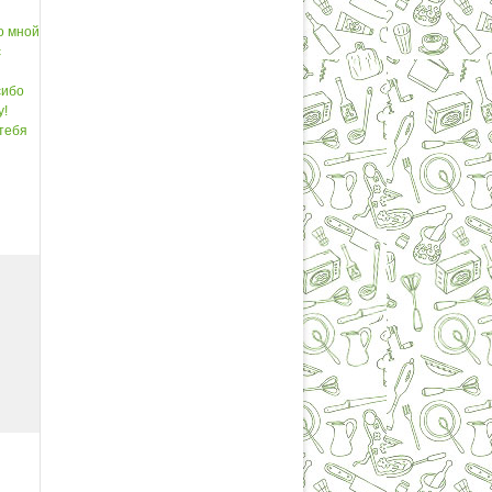
со мной
с
сибо
у!
 тебя