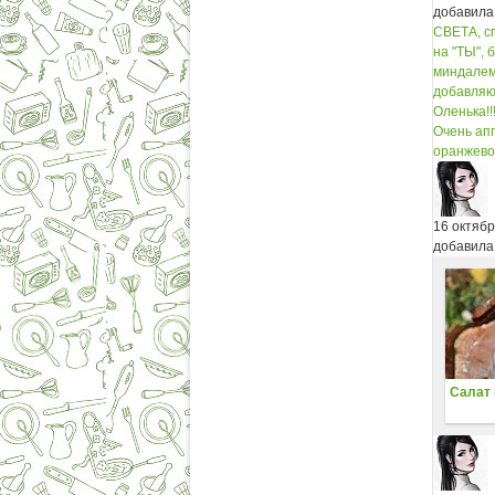
добавила
СВЕТА, сп
на "ТЫ", б
миндалем
добавляю!
Оленька!!!
Очень аппет
оранжево по
16 октяб
добавила
Салат 