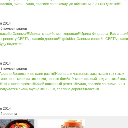
пасибо, очень...
Алла, спасибо за похвалу, до обложки мне ох как далеко!!!!!
ря 2014
 6 комментариев
спасибо Оленька!!!!
Ирина, спасибо моя хорошая!!!
Ирина Фидарова, Вас спасиб
к рецепту!
СВЕТА, спасибо,дорогая!!!!!
golubka, Оленька спасибо!
СВЕТА, спас
буду надеятся!
ря 2014
 8 комментариев
Ариана Беглова, и не один раз ))))
Ирина, а я частенько закатываю так тыкву,
мне нра с мини патисонами, просто бомба. У меня полный подвал такой зака
!!! И я такое люблю!!!!
Какой шикарный релет!!!!!!
Алла, спасибо за внимание к
получается очень вкусно!!!!!
СВЕТА, спасибо,дорогая!
Класс!!!!!
ря 2014
 2 рецепта