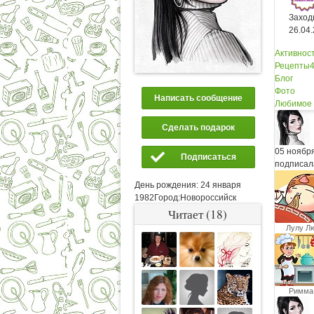
Заход
26.04
Активнос
Рецепты
Блог
Фото
Написать сообщение
Любимое
Сделать подарок
05 ноябр
Подписаться
подписал
День рождения:
24 января
1982
Город:
Новороссийск
Читает (18)
Лулу Л
Римма