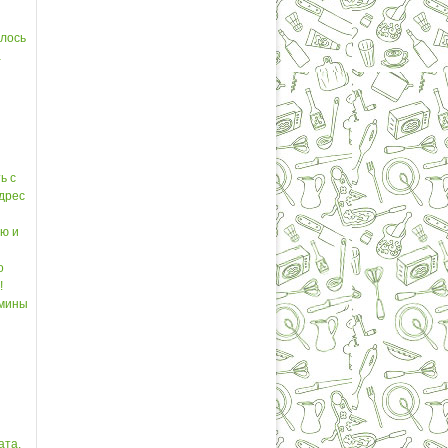
шлось
а
ь с
адрес
ью и
о
!
дмины
ата.