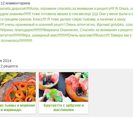
 12 комментариев
асибо,дорогая!!!!!
Алла, огромное спасибо,за внимание к рецепту!!!! Я Ольга, 
удем знакомы!!!!!
Я тоже готовила мишек в том месяце ))))) Они у меня были и 
 и грецким орехом.
Класс!!!! Я тоже делаю такую тыковку, в начинки и кашу
!!! очень оранжевый и осенний рецпт!
Очень аппетитно, Ирочка!
golubka, спа
!!
Ирина, благодарю!!!!!!!!!!!!
Мариана Оганнисян, Спасибо за внимание к рецепт
итно!!!!!!!!!!!!
Ира, шикарный кекс!!!!!!!!!!!!
Очень красиво!!!!
Класс!!!! Тамара как у
лчилось!!!!!!!!!!!!!!!
ря 2014
 2 рецепта
из тыквы и моркови
Брускетта с арбузом и
в маринаде.
маслинами