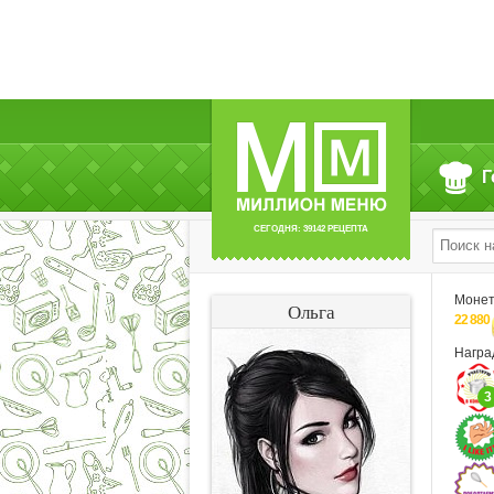
Г
СЕГОДНЯ: 39142 РЕЦЕПТА
Моне
Ольга
22 880
Нагр
3