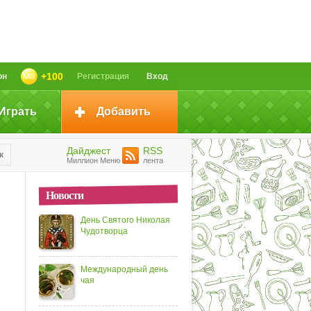
+100
он
Регистрация
Вход
Играть
Добавить
Дайджест
RSS
к
Миллион Меню
лента
Новости
День Святого Николая
Чудотворца
Международный день
чая