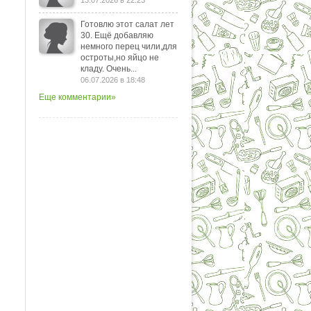
13.07.2026 в 22:23
Готовлю этот салат лет
30. Ещё добавляю
немного перец чили,для
остроты,но яйцо не
кладу. Очень...
06.07.2026 в 18:48
Еще комментарии»