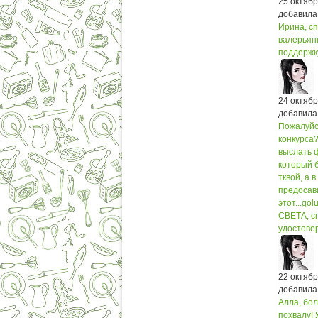
25 октяб
добавила
Ирина, сп
валерьян
поддержк
24 октяб
добавила
Пожалуйст
конкурса?
выслать ф
который б
тквой, а в
предосави
этот...
gol
СВЕТА, сп
удостовер
22 октяб
добавила
Алла, бол
похвалу! 