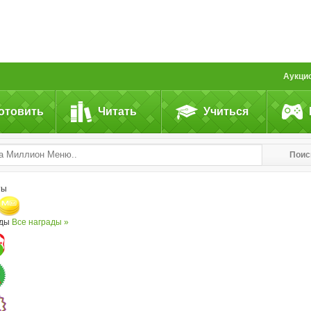
Аукци
отовить
Читать
Учиться
Поис
ты
ады
Все награды »