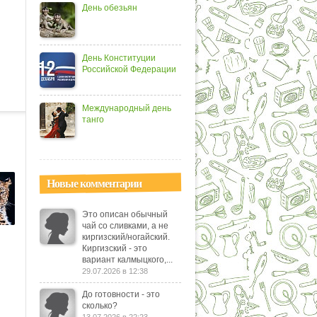
День обезьян
День Конституции
Российской Федерации
Международный день
танго
Новые комментарии
Это описан обычный
чай со сливками, а не
киргизский/ногайский.
НА
Киргизский - это
вариант калмыцкого,...
29.07.2026 в 12:38
До готовности - это
сколько?