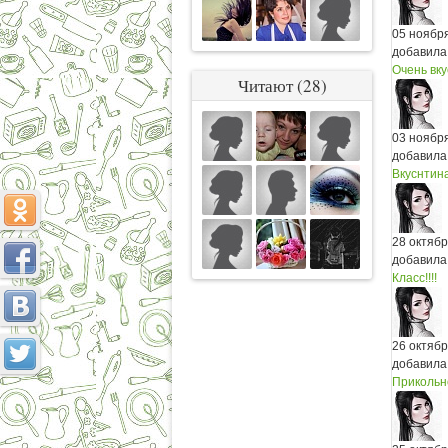
05 ноябр
добавила
Очень вку
Читают (28)
03 ноябр
добавила
Вкуснтина!
28 октяб
добавила
Класс!!!!
26 октяб
добавила
Прикольн