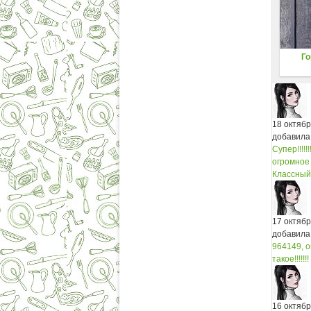
Го
18 октяб
добавила
Супер!!!!!!!!!
огромное сп
Классный ре
17 октяб
добавила
964149, о
такое!!!!!
16 октяб