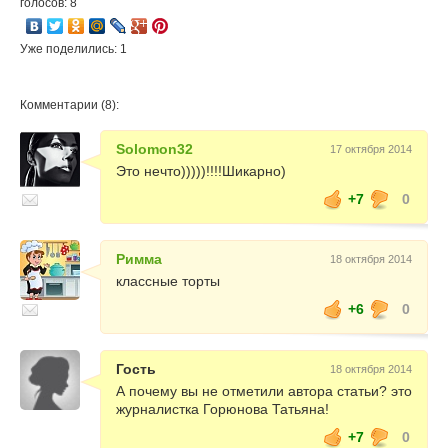
голосов: 8
Уже поделились: 1
Комментарии (8):
Solomon32
17 октября 2014
Это нечто)))))!!!!Шикарно)
+7
0
Римма
18 октября 2014
классные торты
+6
0
Гость
18 октября 2014
А почему вы не отметили автора статьи? это
журналистка Горюнова Татьяна!
+7
0