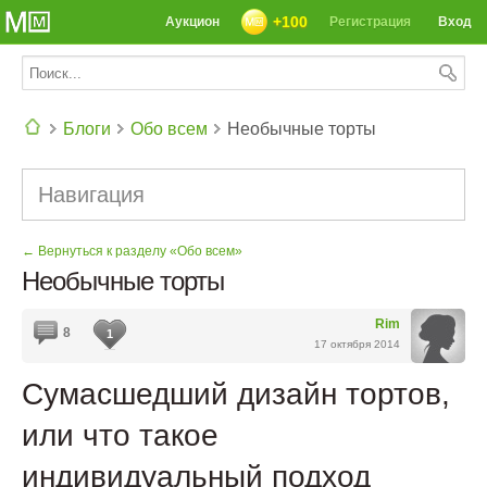
+100
Аукцион
Регистрация
Вход
Блоги
Обо всем
Необычные торты
СЕГОДНЯ: 39142 РЕЦЕПТА
Навигация
← Вернуться к разделу «Обо всем»
Необычные торты
Rim
8
1
17 октября 2014
Сумасшедший дизайн тортов,
или что такое
индивидуальный подход