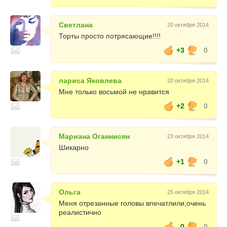
Светлана
20 октября 2014
Торты просто потрясающие!!!!
+3
0
лариса Яковлева
20 октября 2014
Мне только восьмой не нравится
+2
0
Мариана Оганнисян
23 октября 2014
Шикарно
+1
0
Ольга
25 октября 2014
Меня отрезанные головы впечатлили,очень
реалистично
0
0