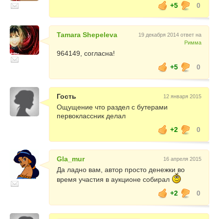
+5
0
Tamara Shepeleva
19 декабря 2014 ответ на
Римма
964149, согласна!
+5
0
Гость
12 января 2015
Ощущение что раздел с бутерами
первоклассник делал
+2
0
Gla_mur
16 апреля 2015
Да ладно вам, автор просто денежки во
время участия в аукционе собирал
+2
0