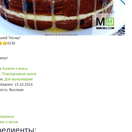
шней "Ночка"
4236
минут
:
Куличи и кексы
:
Повседневная кухня
я:
Для мультиварки
обавлен:
15.10.2014
ость:
Высокая
hepeleva
ер и весов
редиенты: