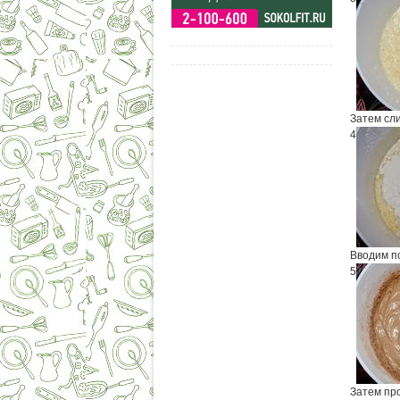
Затем сл
4
Вводим п
5
Затем про