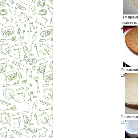
Тем врем
сливочны
9
Остывший
10
Промазыв
11