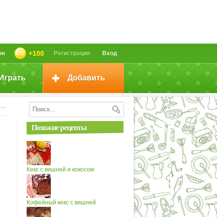
+100
он
Регистрация
Вход
Играть
Добавить
"
Похожие рецепты
Кекс с вишней и кокосом
Кофейный кекс с вишней