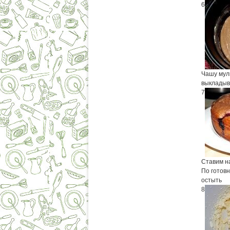
6
Чашу мул
выкладыв
7
Ставим на
По готов
остыть
8