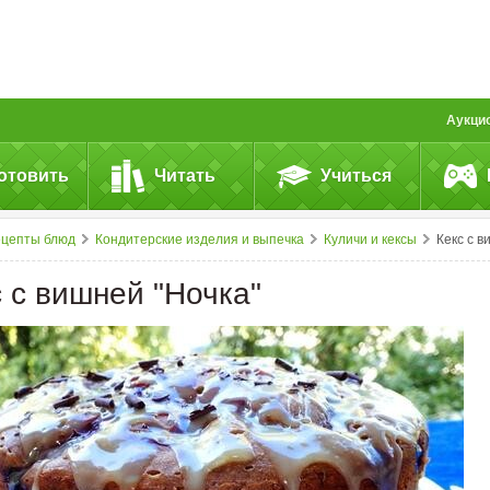
Аукци
отовить
Читать
Учиться
ецепты блюд
Кондитерские изделия и выпечка
Куличи и кексы
Кекс с вишней "Ночка
с с вишней "Ночка"