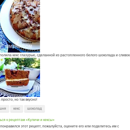
полила кекс глазурью, сделанной из растопленного белого шоколада и сливок
 просто, но так вкусно!
шня
кекс
шоколад
ься к рецептам «Куличи и кексы»
понравился этот рецепт, пожалуйста, оцените его или поделитесь им с