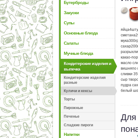
Бутерброды
Закуски
Супы
яйца
4
шту
Основные блюда
сметана
2
мука
300
г
Салаты
сахар
200
разрыхли
Мучные блюда
какао-по
масло сл
Кондитерские изделия и
вишня
по 
выпечка
сливки 3
Кондитерские изделия
сыр твор
разные
пудра са
белый шо
Куличи и кексы
Торты
Пирожные
Для
Печенье
Сладкие пироги
пон
Напитки