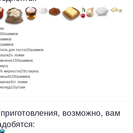
ки
00
граммов
раммов
граммов
тель для теста
10
граммов
рошок
2
ч. ложки
ивочное
150
граммов
вкусу
5% жирности
2/3
стакана
ожный
150
граммов
харная
3
ст. ложки
колад
1/2
штуки
 приготовления, возможно, вам
адобятся: