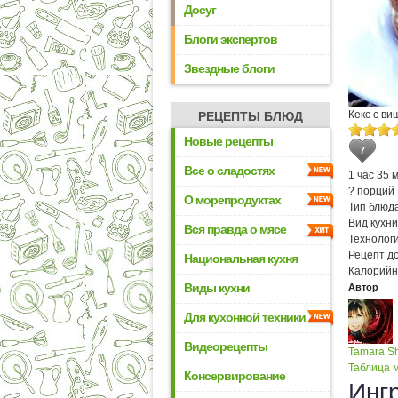
Досуг
Блоги экспертов
Звездные блоги
Кекс с ви
РЕЦЕПТЫ БЛЮД
Новые рецепты
7
Все о сладостях
1 час 35 
? порций
О морепродуктах
Тип блюда
Вид кухни
Вся правда о мясе
Технологи
Рецепт д
Национальная кухня
Калорийн
Виды кухни
Автор
Для кухонной техники
Видеорецепты
Tamara S
Таблица м
Консервирование
Инг