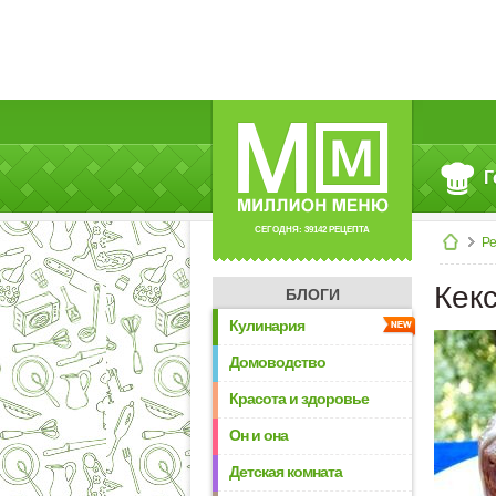
Г
СЕГОДНЯ: 39142 РЕЦЕПТА
Р
Кек
БЛОГИ
Кулинария
Домоводство
Красота и здоровье
Он и она
Детская комната