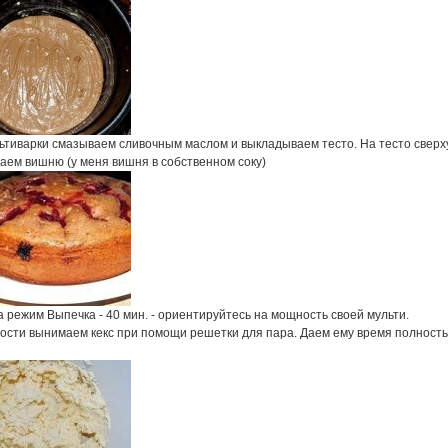
ьтиварки смазываем сливочным маслом и выкладываем тесто. На тесто сверх
аем вишню (у меня вишня в собственном соку)
 режим Выпечка - 40 мин. - ориентируйтесь на мощность своей мульти.
ности вынимаем кекс при помощи решетки для пара. Даем ему время полност