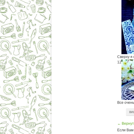
Сверху я 
12
Все очень
ви
← Вернут
Если Вам 