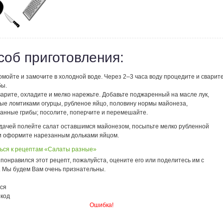
соб приготовления:
мойте и замочите в холодной воде. Через 2–3 часа воду процедите и сварит
бы.
арите, охладите и мелко нарежьте. Добавьте поджаренный на масле лук,
ые ломтиками огурцы, рубленое яйцо, половину нормы майонеза,
анные грибы; посолите, поперчите и перемешайте.
дачей полейте салат оставшимся майонезом, посыпьте мелко рубленной
и оформите нарезанным дольками яйцом.
ься к рецептам «Салаты разные»
понравился этот рецепт, пожалуйста, оцените его или поделитесь им с
. Мы будем Вам очень признательны.
ся
 код
Ошибка!