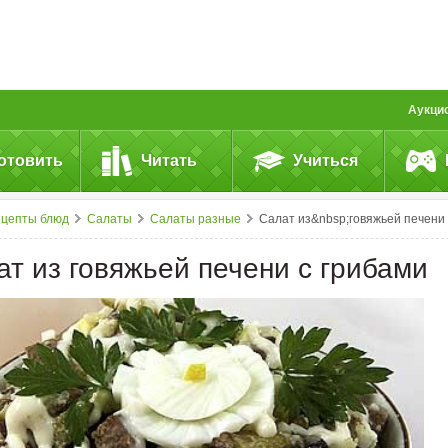
Аукци
отовить
Читать
Учиться
ецепты блюд
Салаты
Салаты разные
Салат из&nbsp;говяжьей печени с&nbsp;грибами
ат из говяжьей печени с грибами