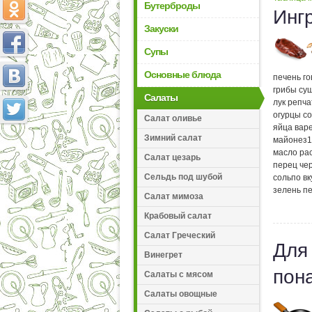
Бутерброды
Инг
Закуски
Супы
Основные блюда
печень г
грибы су
Салаты
лук репч
огурцы с
Салат оливье
яйца вар
Зимний салат
майонез
1
масло ра
Салат цезарь
перец че
Сельдь под шубой
соль
по вк
зелень п
Салат мимоза
Крабовый салат
Салат Греческий
Для
Винегрет
пон
Салаты с мясом
Салаты овощные