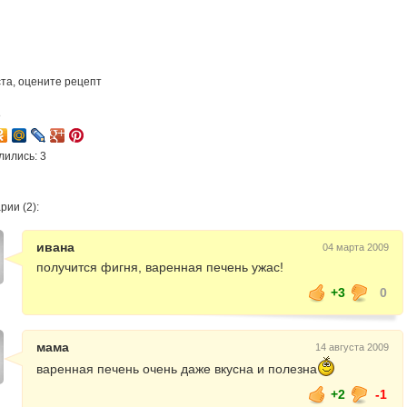
та, оцените рецепт
8
лились: 3
ии (2):
ивана
04 марта 2009
получится фигня, варенная печень ужас!
+3
0
мама
14 августа 2009
варенная печень очень даже вкусна и полезна
+2
-1