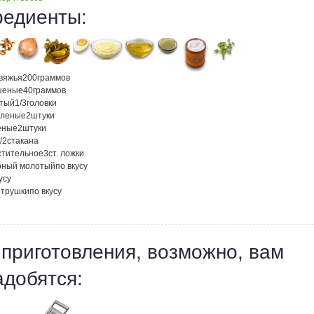
редиенты:
овяжья
200
граммов
шеные
40
граммов
атый
1/3
головки
оленые
2
штуки
еные
2
штуки
/2
стакана
стительное
3
ст. ложки
рный молотый
по вкусу
усу
етрушки
по вкусу
 приготовления, возможно, вам
адобятся: