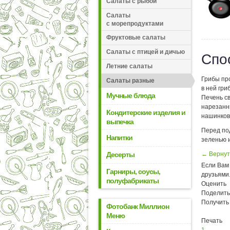
Салаты с рыбой
Салаты
с морепродуктами
Фруктовые салаты
Салаты с птицей и дичью
Спо
Летние салаты
Грибы про
Салаты разные
в ней гри
Мучные блюда
Печень св
нарезанн
Кондитерские изделия и
нашинков
выпечка
Перед по
Напитки
зеленью 
Десерты
← Вернут
Если Вам 
Гарниры, соусы,
друзьями
полуфабрикаты
Оценить
Поделить
Получить
Фотобанк Миллион
Меню
Печать