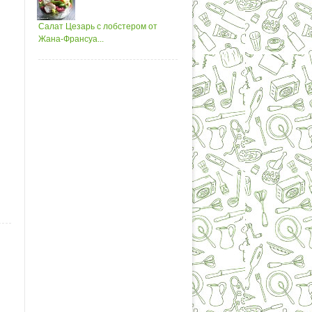
Салат Цезарь с лобстером от
Жана-Франсуа...