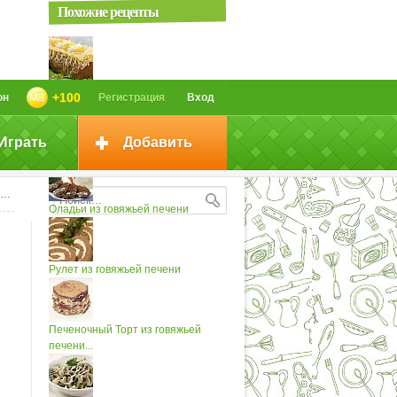
Похожие рецепты
Паштет из говяжьей печени
+100
он
Регистрация
Вход
Играть
Добавить
Запеканка из говяжьей печени
Оладьи из говяжьей печени
Рулет из говяжьей печени
Печеночный Торт из говяжьей
печени...