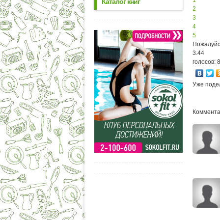
1
Каталог книг
2
3
4
5
Пожалуйс
3.44
голосов: 
Уже поде
Комментар