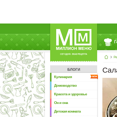
Г
СЕГОДНЯ: 39142 РЕЦЕПТА
Р
Сал
БЛОГИ
Кулинария
Домоводство
Красота и здоровье
Он и она
Детская комната