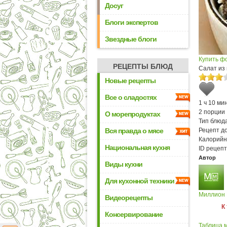
Досуг
Блоги экспертов
Звездные блоги
Купить ф
РЕЦЕПТЫ БЛЮД
Салат из 
Новые рецепты
Все о сладостях
1 ч 10 мин
2 порции
О морепродуктах
Тип блюда
Вся правда о мясе
Рецепт д
Калорийн
Национальная кухня
ID рецепт
Автор
Виды кухни
Для кухонной техники
Миллион
Видеорецепты
К
Консервирование
Таблица м