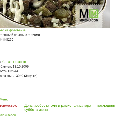
ото на фотобанке
говяжьей печени с грибами
8266
.
:
Салаты разные
обавлен:
13.10.2009
ость:
Низкая
а из книги:
3040 (Закуски)
 Меню
День изобретателя и рационализатора — последняя
 торжеству:
суббота июня
ер и весов