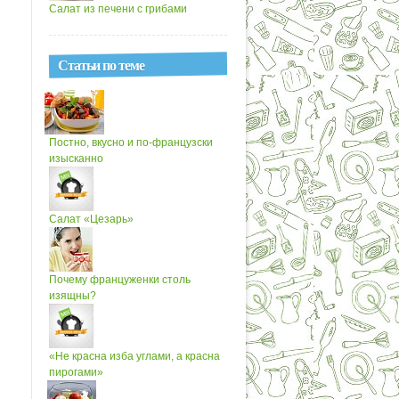
Салат из печени с грибами
Статьи по теме
Постно, вкусно и по-французски
изысканно
Салат «Цезарь»
Почему француженки столь
изящны?
«Не красна изба углами, а красна
пирогами»