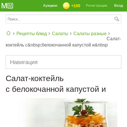
+100
Аукцион
Регистрация
Вход
Рецепты блюд
Салаты
Салаты разные
Салат-
коктейль с&nbsp;белокочанной капустой и&nbsp
СЕГОДНЯ: 39142 РЕЦЕПТА
Навигация
Салат-коктейль
с белокочанной капустой и