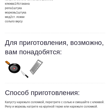
клюква
1/4
стакана
репа
1
штука
морковь
1
штука
мед
2
ст. ложки
соль
по вкусу
Для приготовления, возможно,
вам понадобятся:
Способ приготовления:
Капусту нарежьте соломкой, перетрите с солью и смешайте с клюквой.
Репу и морковь натрите на крупной терке или нарежьте соломкой.