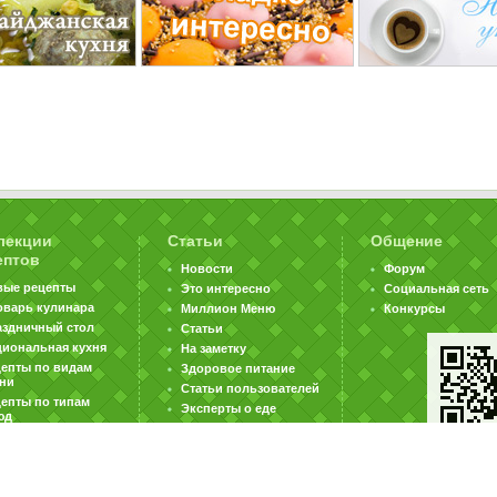
лекции
Статьи
Общение
ептов
Новости
Форум
вые рецепты
Это интересно
Социальная сеть
оварь кулинара
Миллион Меню
Конкурсы
аздничный стол
Статьи
циональная кухня
На заметку
цепты по видам
Здоровое питание
хни
Статьи пользователей
епты по типам
Эксперты о еде
юд
|
|
|
ратная связь
Карта сайта
Реклама на сайте
Вакансии