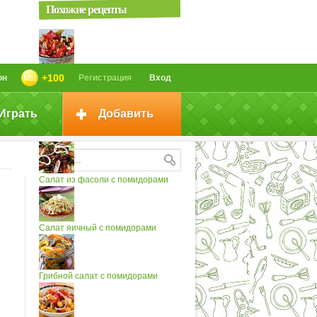
Похожие рецепты
Такой салат готовь хоть каждый
+100
он
Регистрация
Вход
день...
Играть
Добавить
Салат с рукколой и помидорами
Салат из фасоли с помидорами
Салат яичный с помидорами
Грибной салат с помидорами