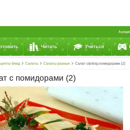
Аукци
отовить
Читать
Учиться
ецепты блюд
Салаты
Салаты разные
Салат с&nbsp;помидорами (2)
ат с помидорами (2)