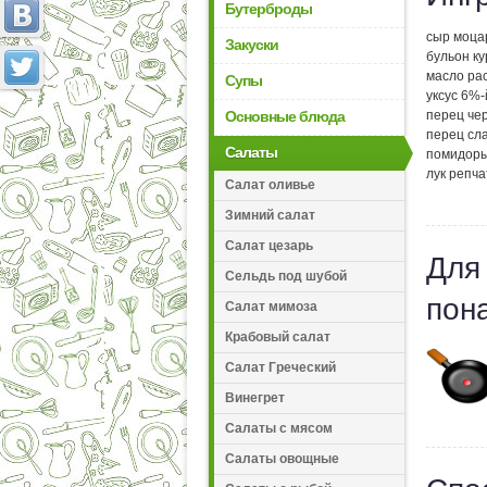
Бутерброды
сыр моцар
Закуски
бульон ку
масло рас
Супы
уксус 6%-й
Основные блюда
перец чер
перец сла
Салаты
помидоры 
лук репча
Салат оливье
Зимний салат
Салат цезарь
Для
Сельдь под шубой
пон
Салат мимоза
Крабовый салат
Салат Греческий
Винегрет
Салаты с мясом
Салаты овощные