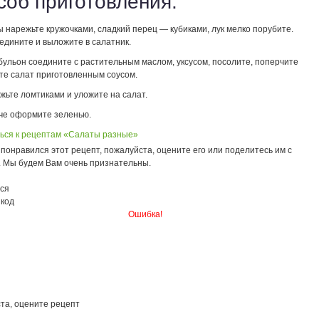
соб приготовления:
 нарежьте кружочками, сладкий перец — кубиками, лук мелко порубите.
едините и выложите в салатник.
бульон соедините с растительным маслом, уксусом, посолите, поперчите
ьте салат приготовленным соусом.
жьте ломтиками и уложите на салат.
че оформите зеленью.
ься к рецептам «Салаты разные»
понравился этот рецепт, пожалуйста, оцените его или поделитесь им с
. Мы будем Вам очень признательны.
ся
 код
Ошибка!
та, оцените рецепт