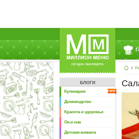
Г
СЕГОДНЯ: 39142 РЕЦЕПТА
Р
Сал
БЛОГИ
Кулинария
Домоводство
Красота и здоровье
Он и она
Детская комната