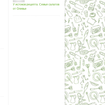
У истоков рецепта. Семья салатов
от Оливье