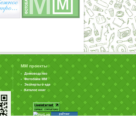
ММ проекты
Домоводство
Фотобанк ММ
Эксперты о еде
Каталог книг
© ООО «Издательство «Миллион Меню» 2002