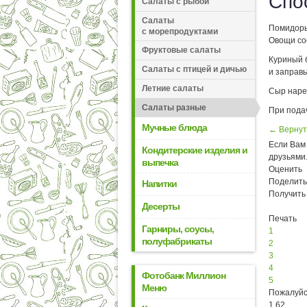
Спо
Салаты с рыбой
Салаты
Помидоры
с морепродуктами
Овощи со
Фруктовые салаты
Куриный 
Салаты с птицей и дичью
и заправ
Летние салаты
Сыр наре
Салаты разные
При пода
Мучные блюда
← Вернут
Если Вам 
Кондитерские изделия и
друзьями
выпечка
Оценить
Поделить
Напитки
Получить
Десерты
Печать
Гарниры, соусы,
1
полуфабрикаты
2
3
4
Фотобанк Миллион
5
Меню
Пожалуйс
1.62