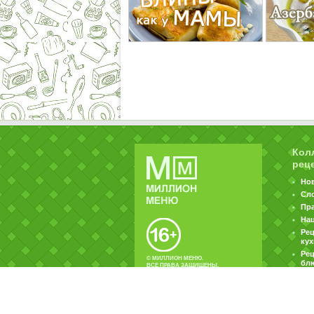
Кол
рец
Но
Сл
Пр
На
Ре
ку
Рец
© МИЛЛИОН МЕНЮ.
бл
ВСЕ ПРАВА ЗАЩИЩЕНЫ.
|
|
Контакты
Пользовательское соглашение
Об