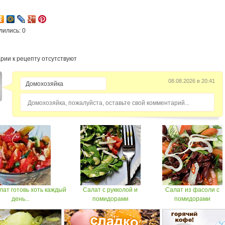
2
лились: 0
рии к рецепту отсутствуют
08.08.2026 в 20:41
Домохозяйка, пожалуйста, оставьте свой комментарий...
лат готовь хоть каждый
Салат с рукколой и
Салат из фасоли с
день...
помидорами
помидорами