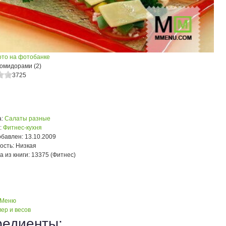
ото на фотобанке
помидорами (2)
3725
:
Салаты разные
:
Фитнес-кухня
обавлен:
13.10.2009
ость:
Низкая
а из книги:
13375 (Фитнес)
 Меню
ер и весов
редиенты: