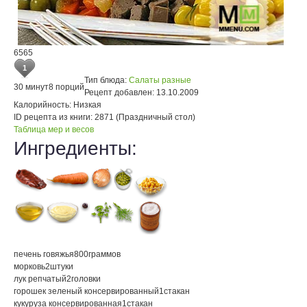
6565
1
Тип блюда:
Салаты разные
30 минут
8 порций
Рецепт добавлен:
13.10.2009
Калорийность:
Низкая
ID рецепта из книги:
2871 (Праздничный стол)
Таблица мер и весов
Ингредиенты:
печень говяжья
800
граммов
морковь
2
штуки
лук репчатый
2
головки
горошек зеленый консервированный
1
стакан
кукуруза консервированная
1
стакан