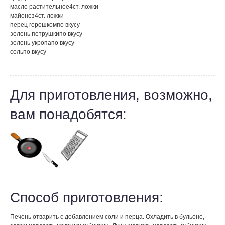
масло растительное
4
ст. ложки
майонез
4
ст. ложки
перец горошком
по вкусу
зелень петрушки
по вкусу
зелень укропа
по вкусу
соль
по вкусу
Для приготовления, возможно,
вам понадобятся:
Способ приготовления:
Печень отварить с добавлением соли и перца. Охладить в бульоне,