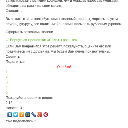
затем нарезать мелкими кубиками. Лук и морковь нарезать кубиками,
обжарить на растительном масле.
Охладить.
Выложить в салатник «букетами» зеленый горошек, морковь с луком,
печень, кукурузу, все полить майонезом и посыпать рубленым укропом.
Оформить веточками зелени.
← Вернуться к рецептам «Салаты разные»
Если Вам понравился этот рецепт, пожалуйста, оцените его или
поделитесь им с друзьями. Мы будем Вам очень признательны.
Оценить
Поделиться
Ошибка!
1
2
3
4
5
Пожалуйста, оцените рецепт
2.13
голосов: 3
Уже поделились: 2