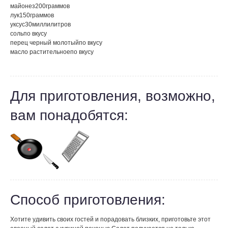
майонез
200
граммов
лук
150
граммов
уксус
30
миллилитров
соль
по вкусу
перец черный молотый
по вкусу
масло растительное
по вкусу
Для приготовления, возможно,
вам понадобятся:
Способ приготовления:
Хотите удивить своих гостей и порадовать близких, приготовьте этот