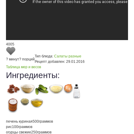
4005
Тип блюда:
Салаты разные
? минут
? порций
Рецепт добавлен:
29.01.2016
Таблица мер и весов
Ингредиенты:
печень куриная
500
граммов
рис
100
граммов
огурцы свежие
250
граммов