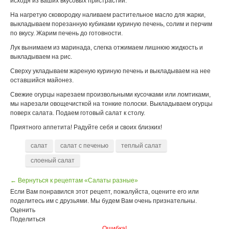
исходя из ваших вкусовых пристрастий.
На нагретую сковородку наливаем растительное масло для жарки,
выкладываем порезанную кубиками куриную печень, солим и перчим
по вкусу. Жарим печень до готовности.
Лук вынимаем из маринада, слегка отжимаем лишнюю жидкость и
выкладываем на рис.
Сверху укладываем жареную куриную печень и выкладываем на нее
оставшийся майонез.
Свежие огурцы нарезаем произвольными кусочками или ломтиками,
мы нарезали овощечисткой на тонкие полоски. Выкладываем огурцы
поверх салата. Подаем готовый салат к столу.
Приятного аппетита! Радуйте себя и своих близких!
салат
салат с печенью
теплый салат
слоеный салат
← Вернуться к рецептам «Салаты разные»
Если Вам понравился этот рецепт, пожалуйста, оцените его или
поделитесь им с друзьями. Мы будем Вам очень признательны.
Оценить
Поделиться
Ошибка!