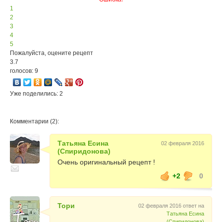
1
2
3
4
5
Пожалуйста, оцените рецепт
3.7
голосов: 9
Уже поделились: 2
Комментарии (2):
Татьяна Есина
02 февраля 2016
(Спиридонова)
Очень оригинальный рецепт !
+2
0
Тори
02 февраля 2016 ответ на
Татьяна Есина
(Спиридонова)