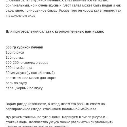
слоеный салат с куриной печенью.Салат получается не только
оригинальный, но и очень вкусный. Этот салат может быть подан и как
отдельное, полноценное блюдо. Кроме того он хорош как в теплом, так
и в холодном виде.
Для приготовления салата с куриной печенью нам нужно:
500 гр куриной печени
100 гр риса
150 гр лука
200-250 гр свежих огурцов
200 гр майонеза
30 мл уксуса ( у нас яблочный)
растительное масло для жарки
соль по вкусу
перец черный по вкусу
Варим рис до готовности, выкладываем его ровным слоем на
сервировочное блюдо, смазываем половиной майонеза.
Лук режем тонкими полукольцами, маринуем в смеси уксуса и 1
стакана воды. Количество уксуса можно увеличить или уменьшить