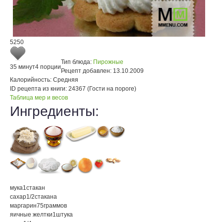
5250
Тип блюда:
Пирожные
35 минут
4 порции
Рецепт добавлен:
13.10.2009
Калорийность:
Средняя
ID рецепта из книги:
24367 (Гости на пороге)
Таблица мер и весов
Ингредиенты:
мука
1
стакан
сахар
1/2
стакана
маргарин
75
граммов
яичные желтки
1
штука