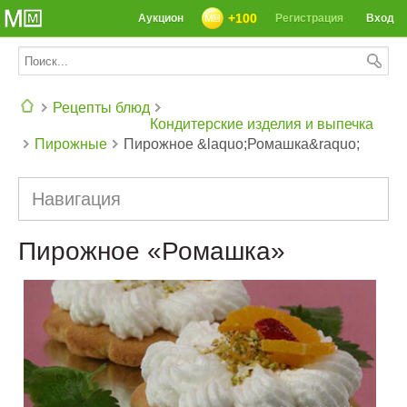
+100
Аукцион
Регистрация
Вход
Рецепты блюд
Кондитерские изделия и выпечка
Пирожные
Пирожное &laquo;Ромашка&raquo;
СЕГОДНЯ: 39142 РЕЦЕПТА
Навигация
Пирожное «Ромашка»