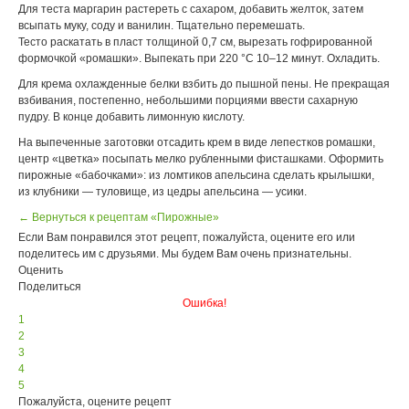
Для теста маргарин растереть с сахаром, добавить желток, затем
всыпать муку, соду и ванилин. Тщательно перемешать.
Тесто раскатать в пласт толщиной 0,7 см, вырезать гофрированной
формочкой «ромашки». Выпекать при 220 °С 10–12 минут. Охладить.
Для крема охлажденные белки взбить до пышной пены. Не прекращая
взбивания, постепенно, небольшими порциями ввести сахарную
пудру. В конце добавить лимонную кислоту.
На выпеченные заготовки отсадить крем в виде лепестков ромашки,
центр «цветка» посыпать мелко рубленными фисташками. Оформить
пирожные «бабочками»: из ломтиков апельсина сделать крылышки,
из клубники — туловище, из цедры апельсина ― усики.
← Вернуться к рецептам «Пирожные»
Если Вам понравился этот рецепт, пожалуйста, оцените его или
поделитесь им с друзьями. Мы будем Вам очень признательны.
Оценить
Поделиться
Ошибка!
1
2
3
4
5
Пожалуйста, оцените рецепт