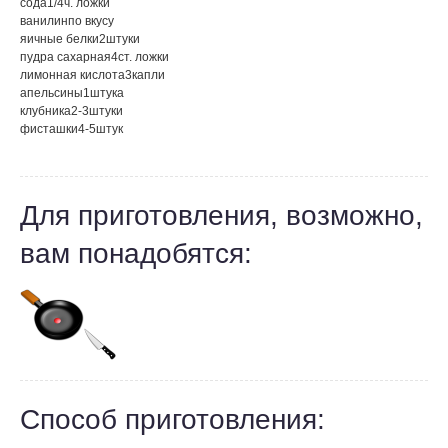
сода
1/4
ч. ложки
ванилин
по вкусу
яичные белки
2
штуки
пудра сахарная
4
ст. ложки
лимонная кислота
3
капли
апельсины
1
штука
клубника
2-3
штуки
фисташки
4-5
штук
Для приготовления, возможно,
вам понадобятся:
Способ приготовления: