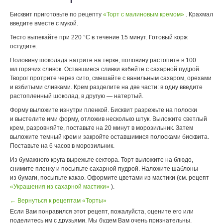
Бисквит приготовьте по рецепту
«Торт с малиновым кремом»
. Крахмал
введите вместе с мукой.
Тесто выпекайте при 220 °С в течение 15 минут. Готовый корж
остудите.
Половину шоколада натрите на терке, половину растопите в 100
мл горячих сливок. Оставшиеся сливки взбейте с сахарной пудрой.
Творог протрите через сито, смешайте с ванильным сахаром, орехами
и взбитыми сливками. Крем разделите на две части: в одну введите
растопленный шоколад, в другую — натертый.
Форму выложите изнутри пленкой. Бисквит разрежьте на полоски
и выстелите ими форму, отложив несколько штук. Выложите светлый
крем, разровняйте, поставьте на 20 минут в морозильник. Затем
выложите темный крем и закройте оставшимися полосками бисквита.
Поставьте на 6 часов в морозильник.
Из бумажного круга вырежьте сектора. Торт выложите на блюдо,
снимите пленку и посыпьте сахарной пудрой. Наложите шаблоны
из бумаги, посыпьте какао. Оформите цветами из мастики (см. рецепт
«Украшения из сахарной мастики»
).
← Вернуться к рецептам «Торты»
Если Вам понравился этот рецепт, пожалуйста, оцените его или
поделитесь им с друзьями. Мы будем Вам очень признательны.