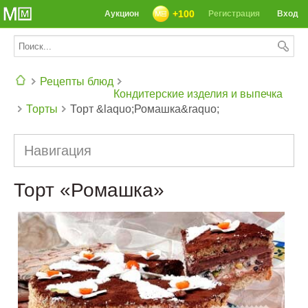
+100
Аукцион
Регистрация
Вход
Рецепты блюд
Кондитерские изделия и выпечка
Торты
Торт &laquo;Ромашка&raquo;
СЕГОДНЯ: 39142 РЕЦЕПТА
Навигация
Торт «Ромашка»