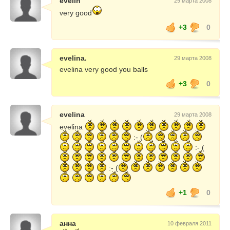
evelin
29 марта 2008
very good
+3
0
evelina.
29 марта 2008
evelina very good you balls
+3
0
evelina
29 марта 2008
evelina
:- (
:- (
:- (
+1
0
анна
10 февраля 2011