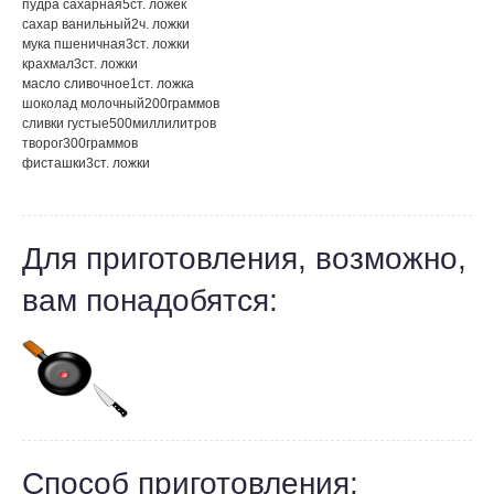
пудра сахарная
5
ст. ложек
сахар ванильный
2
ч. ложки
мука пшеничная
3
ст. ложки
крахмал
3
ст. ложки
масло сливочное
1
ст. ложка
шоколад молочный
200
граммов
сливки густые
500
миллилитров
творог
300
граммов
фисташки
3
ст. ложки
Для приготовления, возможно,
вам понадобятся:
Способ приготовления: