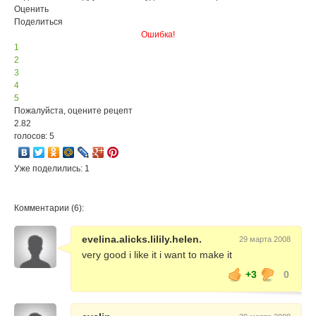
Оценить
Поделиться
Ошибка!
1
2
3
4
5
Пожалуйста, оцените рецепт
2.82
голосов: 5
Уже поделились: 1
Комментарии (6):
evelina.alicks.lilily.helen.
29 марта 2008
very good i like it i want to make it
+3
0