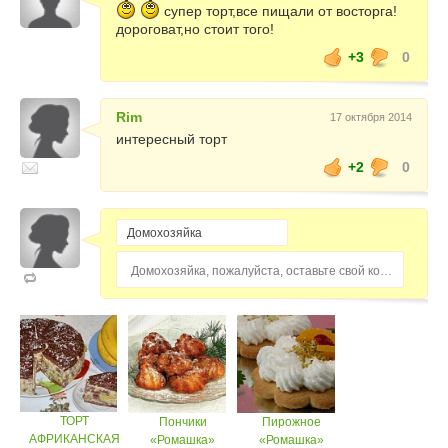
супер торт,все пищали от восторга!
дороговат,но стоит того!
+3
0
Rim
17 октября 2014
интересный торт
+2
0
Домохозяйка, пожалуйста, оставьте свой комментарий...
ТОРТ
Пончики
Пирожное
АФРИКАНСКАЯ
«Ромашка»
«Ромашка»