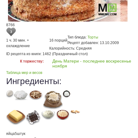
8766
3
Тип блюда:
Торты
1 ч. 30 мин. +
16 порций
Рецепт добавлен:
13.10.2009
охлаждление
Калорийность:
Средняя
ID рецепта из книги:
1462 (Праздничный стол)
День Матери - последнее воскресенье
К торжеству:
ноября
Таблица мер и весов
Ингредиенты:
яйца
5
штук